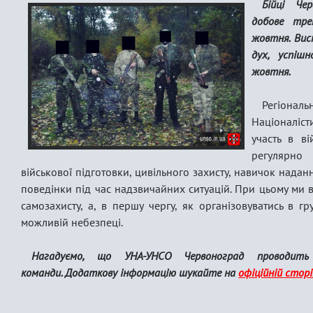
Бійці Че
добове трен
жовтня. Вис
дух, успіш
жовтня.
Регіон
Націоналіс
участь в ві
регулярно
військової підготовки, цивільного захисту, навичок нада
поведінки під час надзвичайних ситуацій. При цьому ми в
самозахисту, а, в першу чергу, як організовуватись в 
можливій небезпеці.
Нагадуємо, що УНА-УНСО Червоноград проводить
команди.
Додаткову інформацію шукайте на
офіційній сторі