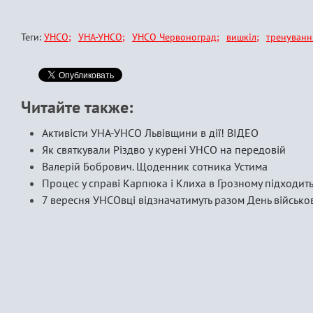
Теги:
УНСО
УНА-УНСО
УНСО Червоноград
вишкіл
тренуван
Читайте также:
Активісти УНА-УНСО Львівщини в дії! ВІДЕО
Як святкували Різдво у курені УНСО на передовій
Валерій Бобрович. Щоденник сотника Устима
Процес у справі Карпюка і Клиха в Грозному підходит
7 вересня УНСОвці відзначатимуть разом День військо