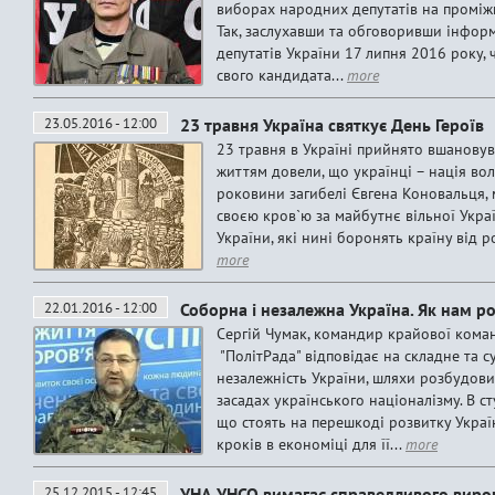
виборах народних депутатів на проміж
Так, заслухавши та обговоривши інфо
депутатів України 17 липня 2016 року,
свого кандидата...
more
23.05.2016 - 12:00
23 травня Україна святкує День Героїв
23 травня в Україні прийнято вшановува
життям довели, що українці – нація вол
роковини загибелі Євгена Коновальця, 
своєю кров`ю за майбутнє вільної Укра
України, які нині боронять країну від р
more
22.01.2016 - 12:00
Соборна і незалежна Україна. Як нам р
Сергій Чумак, командир крайової кома
"ПолітРада" відповідає на складне та 
незалежність України, шляхи розбудови 
засадах українського націоналізму. В с
що стоять на перешкоді розвитку Укра
кроків в економіці для її...
more
25.12.2015 - 12:45
УНА-УНСО вимагає справедливого вирок