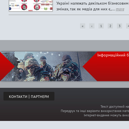
Україні належать декільком бізнесовим 
змінах, так як медіа для них є,...
more
«
‹
1
2
3
P
a
Інформаційний б
g
e
s
|
КОНТАКТИ
ПАРТНЕРИ
Текст доступний на
Передрук та інші варіанти використання мате
Інтернет-видання можуть вик