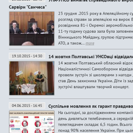
Сарвіри "Санчеса"
23 грудня .2015 року в Апеляційному с
розгляд справи за апеляцією на вирок 
розвідника 81-ї Окремої аеромобільної
11-ту годину судова зала була заповне
Вінницького Майдану, групою підтримк
АТО, а також...
more
19.10.2015 - 14:30
14 жовтня Полтавські УНСОвці відвідал
14 жовтня Полтавський обласний відок
Націоналістичної Самооборони відвіда
провели зустріч зі школярами з нагоди
став День захисника України. Діти із з
зустрічі влаштували творчий концерт.
04.06.2015 - 16:45
Суспільне мовлення як гарант правдив
На сьогодні, за дослідженнями компанії
день дивляться телебачення, а середні
телеглядачем складає 6,5 годин. Всьог
понад 90% населення України. При цьом