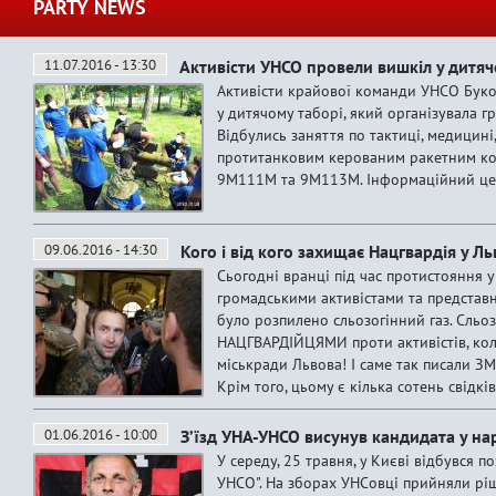
PARTY NEWS
11.07.2016 - 13:30
Активісти УНСО провели вишкіл у дитяч
Активісти крайової команди УНСО Буко
у дитячому таборі, який організувала гр
Відбулись заняття по тактиці, медицині
протитанковим керованим ракетним ко
9М111М та 9М113М. Інформаційний 
09.06.2016 - 14:30
Кого і від кого захищає Нацгвардія у Ль
Сьогодні вранці під час протистояння у
громадськими активістами та представ
було розпилено сльозогінний газ. Сльоз
НАЦГВАРДІЙЦЯМИ проти активістів, кол
міськради Львова! І саме так писали ЗМ
Крім того, цьому є кілька сотень свідків 
01.06.2016 - 10:00
З’їзд УНА-УНСО висунув кандидата у на
У середу, 25 травня, у Києві відбувся по
УНСО". На зборах УНСовці прийняли ріш