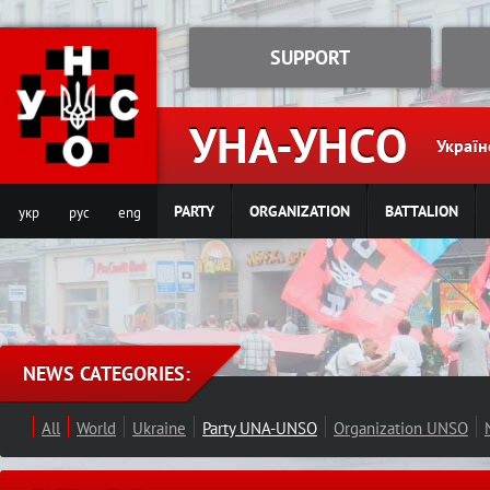
Jump to navigation
SUPPORT
УНА-УНСО
Україн
PARTY
ORGANIZATION
BATTALION
укр
рус
eng
NEWS CATEGORIES:
All
World
Ukraine
Party UNA-UNSO
Organization UNSO