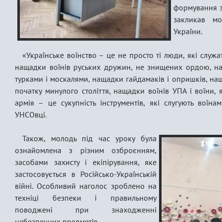
формування з
закликав мо
України.
«Українське воїнство – це не просто ті люди, які служать 
нащадки воїнів руських дружин, не знищених ордою, на
турками і москалями, нащадки гайдамаків і опришків, нащ
початку минулого століття, нащадки воїнів УПА і воїни, я
армія – це сукупність інструментів, які слугують воїн
УНСОвці.
Також, молодь під час уроку була
ознайомлена з різним озброєнням,
засобами захисту і екіпірування, яке
застосовується в Російсько-Українській
війні. Особливий наголос зроблено на
техніці безпеки і правильному
поводжені при знаходженні
небезпечних предметів.