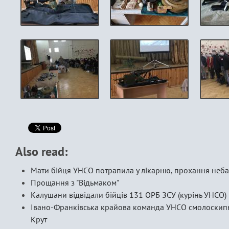
Also read:
Мати бійця УНСО потрапила у лікарню, прохання неб
Прощання з "Відьмаком"
Калушани відвідали бійців 131 ОРБ ЗСУ (курінь УНСО) 
Івано-Франківська крайова команда УНСО смолоскипн
Крут