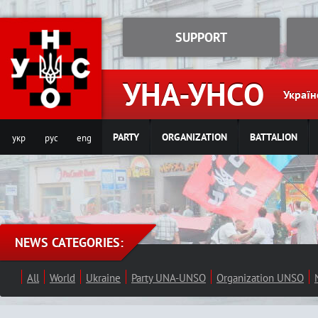
Jump to navigation
SUPPORT
УНА-УНСО
Україн
PARTY
ORGANIZATION
BATTALION
укр
рус
eng
NEWS CATEGORIES:
All
World
Ukraine
Party UNA-UNSO
Organization UNSO