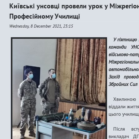
Київські унсовці провели урок у Міжрег
Професійному Училищі
Wednesday, 8 December 2021, 23:15
У п’ятницю 
команди УНС
військов
Міжрегіонал
автомобільно
Захід провод
Збройних Сил 
Хвилиною 
віддали життя
цього училищ
Після вст
викладач ДП