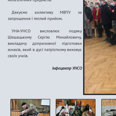
Дякуємо колективу МВПУ за
запрошення і теплий прийом.
УНА-УНСО висловлює подяку
Шешацькому Сергію Михайловичу,
викладачу допризовної підготовки
юнаків, який в дусі патріотизму виховує
своїх учнів.
Інфоцентр УНСО