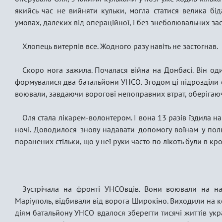
якийсь час не вийняти кульки, могла статися велика бі
умовах, далеких від операційної, і без знеболювальних зас
Хлопець витерпів все. Жодного разу навіть не застогнав.
Скоро нога зажила. Почалася війна на Донбасі. Він оди
формувалися два батальйони УНСО. Згодом ці підрозділи с
воювали, завдаючи ворогові непоправних втрат, оберігаючи
Оля стала лікарем-волонтером. І вона 13 разів їздила н
ночі. Доводилося знову надавати допомогу воїнам у поль
поранених стільки, що у неї руки часто по лікоть були в кр
Зустрічала на фронті УНСОвців. Вони воювали на на
Маріуполь, відбивали від ворога Широкіно. Виходили на к
діям батальйону УНСО вдалося зберегти тисячі життів укра