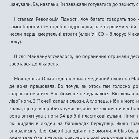
шанували. Ба, навпаки, їм заважали готуватися до захисту 
І сталася Революція Гідності. Хоч багато говорять про
самооборони і їм подібні підрозділи, але першими у бій
несли перші смертельні втрати (член УНСО – білорус Мих
року).
Після Майдану з’ясувалося, що поранення отримали деся
звертався до лікарень.
Моя донька Ольга тоді створила медичний пункт на Майд
де вона працювала. Бо почув, як хтось там голосно роз
старався сміятися. Але йому це не вдавалося. Він лежав н
лівої ноги. З її очей капали сльози. А хлопець, ніби нічого
знала, що це він робить зумисне, аби не закричати від болю.
вона витягнула з ноги 34 дрібні пластикові кульки. Ними 
які кидали в людей на барикадах беркутівці. Якщо гран
впивалися у тіло. Смерті заподіяти не змогли. А біль бул
оперувала Оля, з такими кульками у нозі уже ходив кілька