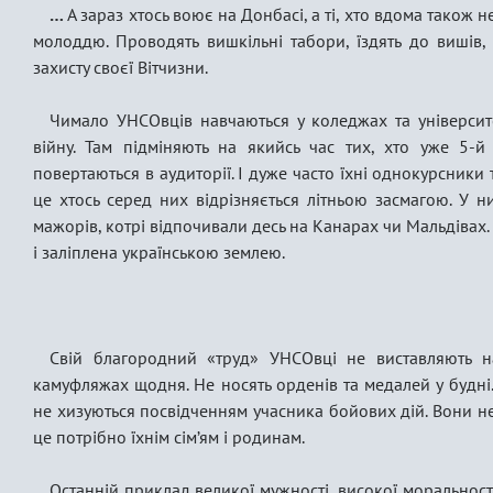
…
А зараз хтось воює на Донбасі, а ті, хто вдома також н
молоддю. Проводять вишкільні табори, їздять до вишів, 
захисту своєї Вітчизни.
Чимало УНСОвців навчаються у коледжах та університ
війну. Там підміняють на якийсь час тих, хто уже 5-й
повертаються в аудиторії. І дуже часто їхні однокурсники
це хтось серед них відрізняється літньою засмагою. У ни
мажорів, котрі відпочивали десь на Канарах чи Мальдівах
і заліплена українською землею.
Свій благородний «труд» УНСОвці не виставляють н
камуфляжах щодня. Не носять орденів та медалей у будні. 
не хизуються посвідченням учасника бойових дій. Вони не 
це потрібно їхнім сім’ям і родинам.
Останній приклад великої мужності, високої моральності