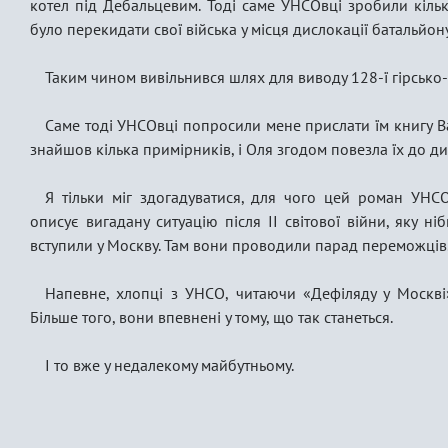
котел під Дебальцевим. Тоді саме УНСОвці зробили кільк
було перекидати свої війська у місця дислокації батальйону
Таким чином вивільнився шлях для виводу 128-ї гірсько
Саме тоді УНСОвці попросили мене прислати їм книгу В
знайшов кілька примірників, і Оля згодом повезла їх до д
Я тільки міг здогадуватися, для чого цей роман УНС
описує вигадану ситуацію після ІІ світової війни, яку ніб
вступили у Москву. Там вони проводили парад переможців
Напевне, хлопці з УНСО, читаючи «Дефіляду у Москві»
Більше того, вони впевнені у тому, що так станеться.
І то вже у недалекому майбутньому.