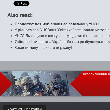
Also read:
Продовжується мобілізація до батальйону УНСО
У рідному селі УНСОвця “Світляка” встановили меморі
УНСО Львівщини взяла участь у відкритті нового пласт
Соборна і незалежна Україна. Як нам розбудовувати с
Захисти мову – захисти державу!
Інформаційний б
|
КОНТАКТИ
ПАРТНЕРИ