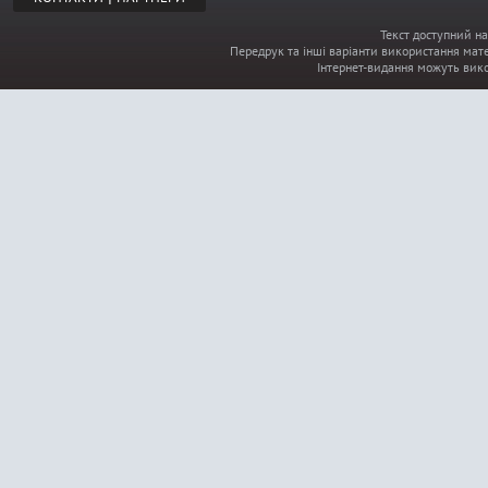
Текст доступний на
Передрук та інші варіанти використання мате
Інтернет-видання можуть вик