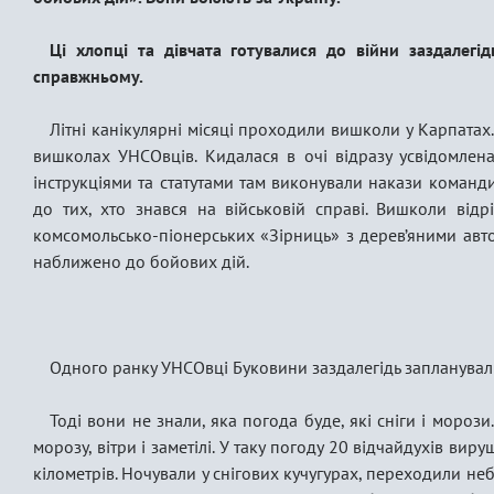
Ці хлопці та дівчата готувалися до війни заздалегід
справжньому.
Літні канікулярні місяці проходили вишколи у Карпатах.
вишколах УНСОвців. Кидалася в очі відразу усвідомлена
інструкціями та статутами там виконували накази команди
до тих, хто знався на військовій справі. Вишколи відр
комсомольсько-піонерських «Зірниць» з дерев’яними авто
наближено до бойових дій.
Одного ранку УНСОвці Буковини заздалегідь запланува
Тоді вони не знали, яка погода буде, які сніги і морози
морозу, вітри і заметілі. У таку погоду 20 відчайдухів ви
кілометрів. Ночували у снігових кучугурах, переходили не