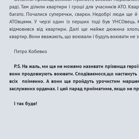
раді. Там ділили квартири і гроші для учасників АТО. Ква
багато. Почалися суперечки, сварки. Недобрі люди ще й
АТОвцями. У черзі один із перших тоді був УНСОвець. 
відмовився від квартири. Далі ще майже дюжина хлопц
квартир. Вони вважають, що воювали і будуть воювати не за 
Петро Кобевко
Р.S. На жаль, ми ще не можемо називати прізвища героїв
вони продовжують воювати. Сподіваємося,що настануть щ
всіх поіменно. А вони ще пройдуть урочистим маршем
заслужених орденах. І цей парад прийматиме, якщо не пр
І так буде!