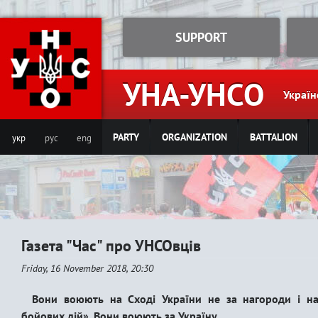
Jump to navigation
SUPPORT
УНА-УНСО
Україн
PARTY
ORGANIZATION
BATTALION
укр
рус
eng
Газета "Час" про УНСОвців
Friday, 16 November 2018, 20:30
Вони воюють на Сході України не за нагороди і на
бойових дій». Вони воюють за Україну.