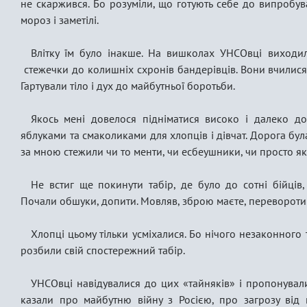
не скаржився. Бо розуміли, що готують себе до випробува
мороз і заметілі.
Влітку їм було інакше. На вишколах УНСОвці виходил
стежечки до колишніх схронів бандерівців. Вони вчилися 
Гартували тіло і дух до майбутньої боротьби.
Якось мені довелося підніматися високо і далеко до
яблуками та смаколиками для хлопців і дівчат. Дорога була
за мною стежили чи то менти, чи есбеушники, чи просто якіс
Не встиг ще покинути табір, де було до сотні бійців
Почали обшуки, допити. Мовляв, зброю маєте, перевороти го
Хлопці цьому тільки усміхалися. Бо нічого незаконного 
розбили свій спостережний табір.
УНСОвці навідувалися до цих «тайняків» і пропонувал
казали про майбутню війну з Росією, про загрозу від п