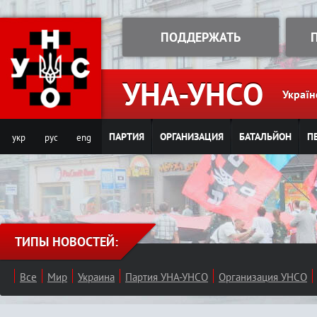
Jump to navigation
ПОДДЕРЖАТЬ
УНА-УНСО
Україн
ПАРТИЯ
ОРГАНИЗАЦИЯ
БАТАЛЬЙОН
П
укр
рус
eng
ТИПЫ НОВОСТЕЙ:
Все
Мир
Украина
Партия УНА-УНСО
Организация УНСО