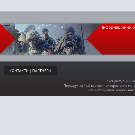
Інформаційний б
|
КОНТАКТИ
ПАРТНЕРИ
Текст доступний на
Передрук та інші варіанти використання мате
Інтернет-видання можуть вик