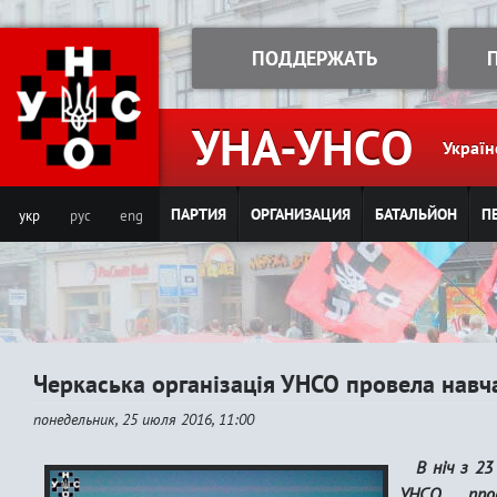
Jump to navigation
ПОДДЕРЖАТЬ
УНА-УНСО
Україн
ПАРТИЯ
ОРГАНИЗАЦИЯ
БАТАЛЬЙОН
П
укр
рус
eng
Черкаська організація УНСО провела навч
понедельник, 25 июля 2016, 11:00
В ніч з 23
УНСО пров