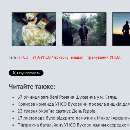
Теги:
УНСО
УНА-УНСО Черкаси
вишкіл
тренування УНСО
Читайте также:
67 річниця загибелі Романа Шухевича у м. Калуш
Крайова команда УНСО Буковини провела вишкіл для 
23 травня Україна святкує День Героїв
17 листопада було відкрито пам’ятник Миколі Арсенич
Підтримка батальйону УНСО Буковинським осередком