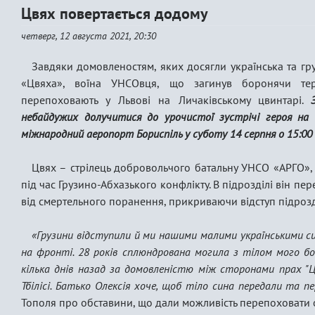
Цвях повертається додому
четверг, 12 августа 2021, 20:30
Завдяки домовленостям, яких досягли українська та гру
«Цвяха», воїна УНСОвця, що загинув боронячи терито
перепоховають у Львові на Личаківському цвинтарі.
небайдужих долучитися до урочистої зустрічі героя на Б
міжнародний аеропорт Бориспіль у суботу 14 серпня о 15:00 
Цвях – стрілець добровольчого батальну УНСО «АРГО», щ
під час Грузино-Абхазького конфлікту. В підрозділі він п
від смертельного поранення, прикриваючи відступ підрозд
«Грузини відступили й ми нашими малими українськими с
на фронті. 28 років сплюндрована могила з тілом мого бо
кілька днів назад за домовленістю між сторонами прах "Ц
Тбілісі. Батько Олексія хоче, щоб тіло сина передали та пе
Тополя про обставини, що дали можливість перепоховати о