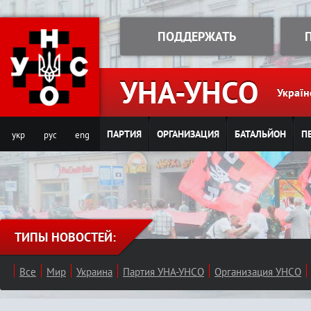
Jump to navigation
ПОДДЕРЖАТЬ
УНА-УНСО
Україн
ПАРТИЯ
ОРГАНИЗАЦИЯ
БАТАЛЬЙОН
П
укр
рус
eng
ТИПЫ НОВОСТЕЙ:
Все
Мир
Украина
Партия УНА-УНСО
Организация УНСО