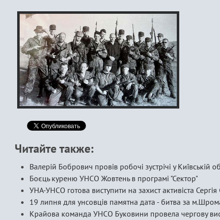
Читайте также:
Валерій Бобрович провів робочі зустрічі у Київській об
Боєць куреню УНСО Жовтень в програмі "Сектор"
УНА-УНСО готова виступити на захист активіста Сергія
19 липня для унсовців памятна дата - битва за м.Шром
Крайова команда УНСО Буковини провела чергову вис