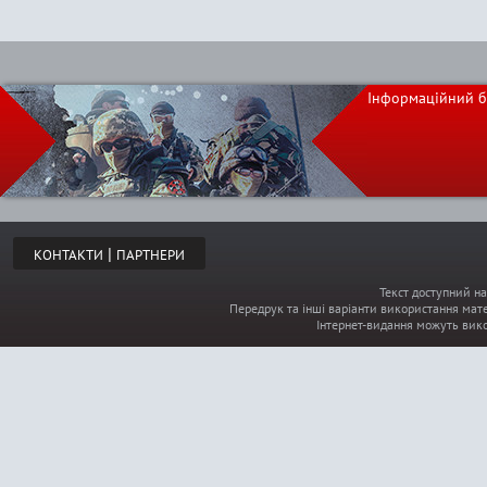
Інформаційний б
|
КОНТАКТИ
ПАРТНЕРИ
Текст доступний на
Передрук та інші варіанти використання мате
Інтернет-видання можуть вик