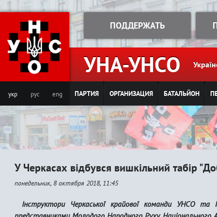
Jump to navigation
ПОДДЕРЖАТЬ
УНА-УНСО
Україн
ПАРТИЯ
ОРГАНИЗАЦИЯ
БАТАЛЬЙОН
П
укр
рус
eng
У Черкасах відбувся вишкільний табір "Д
понедельник, 8 октября 2018, 11:45
Інструктори Черкаської крайової команди УНСО та ГО
представниками Молодого Народного Руху, Національного А