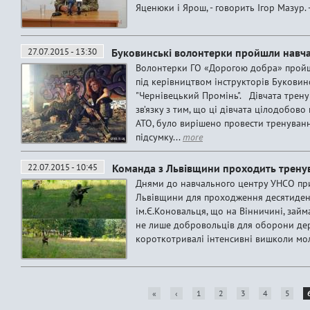
Яценюки і Ярош, - говорить Ігор Мазур.
27.07.2015 - 13:30
Буковинські волонтерки пройшли навча
Волонтерки ГО «Дорогою добра» пройш
під керівництвом інструкторів Буковин
"Чернівецький Промінь". Дівчата трену
зв’язку з тим, що ці дівчата цілодобов
АТО, було вирішено провести тренуванн
підсумку...
more
22.07.2015 - 10:45
Команда з Львівщини проходить тренув
Днями до навчального центру УНСО при
Львівщини для проходження десятиден
ім.Є.Коновальця, що на Вінничині, зай
не лише добровольців для оборони дер
короткотривалі інтенсивні вишколи моло
«
‹
1
2
3
4
5
P