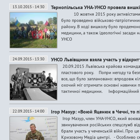
13.10.2015 - 14:30
Тернопільська УНА-УНСО провела вишкі
10 жовтня 2015 року активістами Т
було проведено військово-патріотични
району. В ході вишколу було продемонс
медицини, а також ідеологічні засади 
УНСО
24.09.2015 - 13:30
УНСО Львівщини взяла участь у відкрит
20.09.2015 Львівська крайова команда 
пластового року. Попри негоду та бе
все, що було заплановано: впродовж кі
охочий міг отримати основні навички п
тактичної медицини. Інформаційний
22.09.2015 - 14:00
Ігор Мазур: «Воюй Яценюк в Чечні, то п
Ігор Мазур, член УНА-УНСО, який воюв
звинувачення російських спецслужб від
брали участь у чеченській війні. Про ц
Кризовому Медіа центрі. - Особливо см