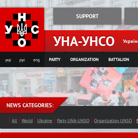
Jump to navigation
SUPPORT
УНА-УНСО
Україн
PARTY
ORGANIZATION
BATTALION
укр
рус
eng
NEWS CATEGORIES:
All
World
Ukraine
Party UNA-UNSO
Organization UNSO