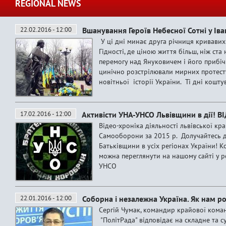
REGIONAL NEWS
22.02.2016 - 12:00
Вшанування Героїв Небесної Сотні у Ів
У ці дні минає друга річниця кривавих 
Гідності, де ціною життя більш, ніж ста
перемогу над Януковичем і його прибі
цинічно розстрілювали мирних протест
новітньої історії України. Ті дні кошту
17.02.2016 - 12:00
Активісти УНА-УНСО Львівщини в дії! В
Відео-хроніка діяльності львівської кр
Самооборони за 2015 р. Долучайтесь д
Батьківщини в усіх регіонах України! К
можна переглянути на нашому сайті у р
УНСО
22.01.2016 - 12:00
Соборна і незалежна Україна. Як нам р
Сергій Чумак, командир крайової кома
"ПолітРада" відповідає на складне та 