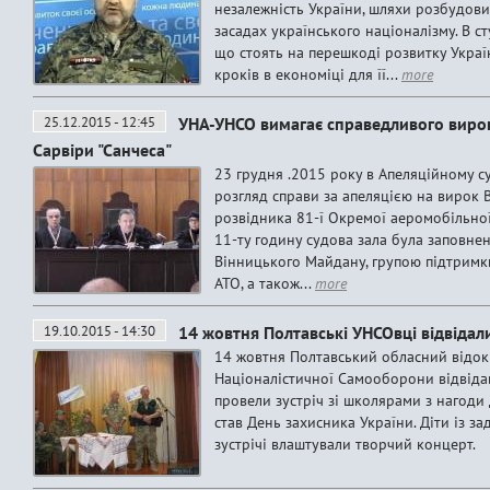
незалежність України, шляхи розбудови 
засадах українського націоналізму. В с
що стоять на перешкоді розвитку Укра
кроків в економіці для її...
more
25.12.2015 - 12:45
УНА-УНСО вимагає справедливого вирок
Сарвіри "Санчеса"
23 грудня .2015 року в Апеляційному с
розгляд справи за апеляцією на вирок 
розвідника 81-ї Окремої аеромобільної
11-ту годину судова зала була заповне
Вінницького Майдану, групою підтримк
АТО, а також...
more
19.10.2015 - 14:30
14 жовтня Полтавські УНСОвці відвідал
14 жовтня Полтавський обласний відок
Націоналістичної Самооборони відвіда
провели зустріч зі школярами з нагоди
став День захисника України. Діти із з
зустрічі влаштували творчий концерт.