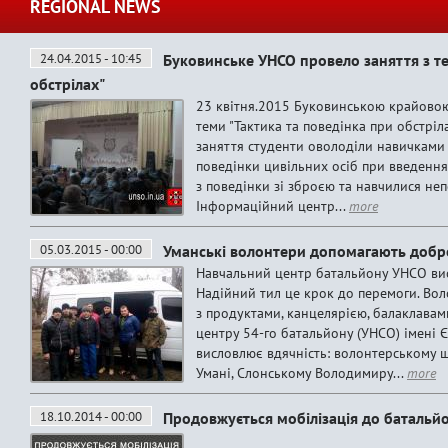
REGIONAL NEWS
24.04.2015 - 10:45
Буковинське УНСО провело заняття з те
обстрілах"
23 квітня.2015 Буковинською крайово
теми "Тактика та поведінка при обстріл
заняття студенти оволоділи навичками 
поведінки цивільних осіб при введення
з поведінки зі зброєю та навчилися не
Інформаційний центр...
more
05.03.2015 - 00:00
Уманські волонтери допомагають доб
Навчальний центр батальйону УНСО ви
Надійний тил це крок до перемоги. Во
з продуктами, канцелярією, балаклавам
центру 54-го батальйону (УНСО) імені 
висловлює вдячність: волонтерському ш
Умані, Слонському Володимиру...
more
18.10.2014 - 00:00
Продовжується мобілізація до батальй