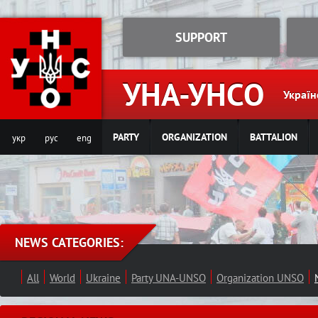
Jump to navigation
SUPPORT
УНА-УНСО
Україн
PARTY
ORGANIZATION
BATTALION
укр
рус
eng
NEWS CATEGORIES:
All
World
Ukraine
Party UNA-UNSO
Organization UNSO