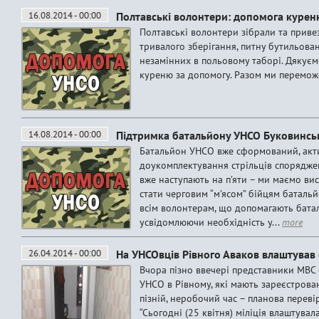
16.08.2014 - 00:00
Полтавські волонтери: допомога куре
Полтавські волонтери зібрали та приве
тривалого зберігання, питну бутильован
незамінних в польовому таборі. Дякуємо
куреню за допомогу. Разом ми перемож
14.08.2014 - 00:00
Підтримка батальйону УНСО Буковинс
Батальйон УНСО вже сформований, акт
доукомплектування стрільців споряджен
вже наступають на п’яти – ми маємо ви
стати черговим “м’ясом” бійцям баталь
всім волонтерам, що допомагають батал
усвідомлюючи необхідність у...
more
26.04.2014 - 00:00
На УНСОвців Рівного Аваков влаштував
Вчора пізно ввечері представники МВС 
УНСО в Рівному, які мають зареєстрован
пізній, неробочий час – планова переві
“Сьогодні (25 квітня) міліція влаштува