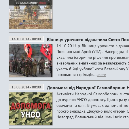
14.10.2014 - 00:00
Вінниця урочисто відзначила Свято По
14.10.2014 р. Вінниця урочисто відзна
Повстанської Армії (УПА). Напередодні
ухвалила історичне рішення про визна
визвольних змаганнях за незалежність У
участь бійці учбової чоти Батальйону 
поховання стрільців...
more
18.08.2014 - 00:00
Допомога від Народної Самооборони 
Активісти Народної Самооборони міста
до куреню УНСО допомогу. Цього разу ц
овочами та олія. В умовах одноманітно
просто знахідка. Дякуємо волонтерам 
Новоград-Волинський від імені всіх стр