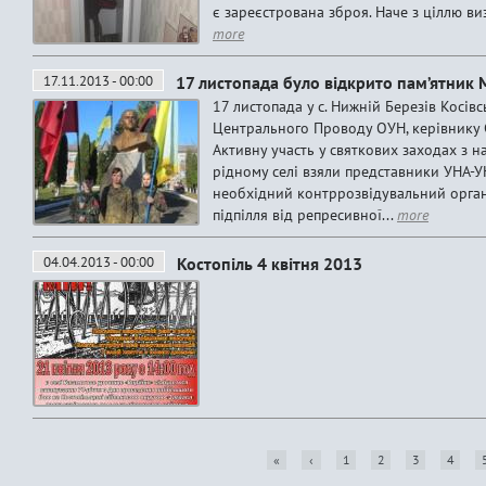
є зареєстрована зброя. Наче з ціллю ви
more
17.11.2013 - 00:00
17 листопада було відкрито пам’ятник 
17 листопада у с. Нижній Березів Косів
Центрального Проводу ОУН, керівнику 
Активну участь у святкових заходах з 
рідному селі взяли представники УНА-
необхідний контррозвідувальний орган 
підпілля від репресивної...
more
04.04.2013 - 00:00
Костопіль 4 квітня 2013
«
‹
1
2
3
4
P