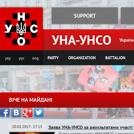
Jump to navigation
SUPPORT
УНА-УНСО
Україн
PARTY
ORGANIZATION
BATTALION
укр
рус
eng
ВІЧЕ НА МАЙДАНІ
20.02.2017 - 17:15
Заява УНА-УНСО за результатами участі 
Заява керівництва УНА-УНСО з приводу 