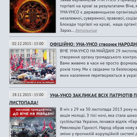
торгівлі на крові за результатами Віче,
УНА-УНСО є державницькою організаціє
незалежної, суверенної, правової, соці
Блокади торгівлі на крові, наша організ
Зараз...
детальніше
02.12.2015 - 15:00
ОФІЦІЙНО: УНА-УНСО створює НАРОД
ВІЧЕ УНА-УНСО НА МАЙДАНІ 29 листопа
створення органу громадського контр
Вами живемо в часи не просто формальн
років тому. Ми є свідками та безпосере
яких населення перетворюється в украї
28.11.2015 - 15:00
УНА-УНСО ЗАКЛИКАЄ ВСІХ ПАТРІОТІВ 
ЛИСТОПАДА!
В ніч з 29 на 30 листопада 2013 року 
акція молоді. З тієї ночі, яка стала ш
суспільства України, почався відлік «
Революцію Гідності. Народ обрав нову 
зміни у прогнилій корупційній системі 