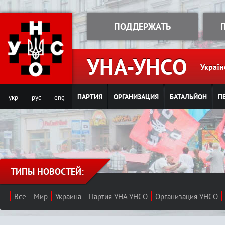
Jump to navigation
ПОДДЕРЖАТЬ
УНА-УНСО
Україн
ПАРТИЯ
ОРГАНИЗАЦИЯ
БАТАЛЬЙОН
П
укр
рус
eng
ТИПЫ НОВОСТЕЙ:
Все
Мир
Украина
Партия УНА-УНСО
Организация УНСО