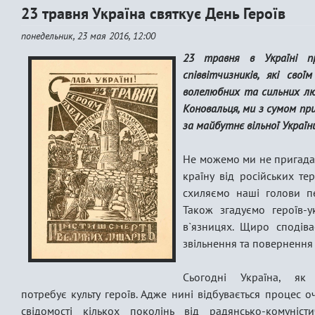
23 травня Україна святкує День Героїв
понедельник, 23 мая 2016, 12:00
23 травня в Україні п
співвітчизників, які сво
волелюбних та сильних люд
Коновальця, ми з сумом пр
за майбутнє вільної Україн
Не можемо ми не пригадат
країну від російських т
схиляємо наші голови пе
Також згадуємо героїв-ук
в`язницях. Щиро сподів
звільнення та повернення 
Сьогодні Україна, як 
потребує культу героїв. Адже нині відбувається процес 
свідомості кількох поколінь від радянсько-комуніст