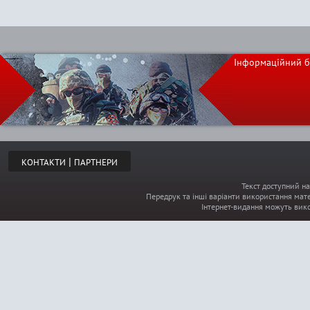
Інформаційний б
|
КОНТАКТИ
ПАРТНЕРИ
Текст доступний на
Передрук та інші варіанти використання мате
Інтернет-видання можуть вик