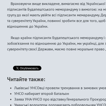
Враховуючи вище викладене, вимагаємо від Української 
підписантів Будапештського меморандуму з вимогою: на м
групу до якої мають увійти всі підписанти мемарандуму. Д
та суверенітету України, повинні зробити все для того, що
відношенню до України.
Якщо країни підписанти Будапештського меморандуму і на
зобов'язання по відношенню до України, ми українці, для за
суверенітету своєї Держави, маємо повне моральне право 
Читайте также:
Львівські УНСОвці провели тренування в зимових умо
УНСО набирает второй батальон
Заява УНА-УНСО про відставку Генерального Прокурор
Уманські волонтери допомагають добровольцям УНСО