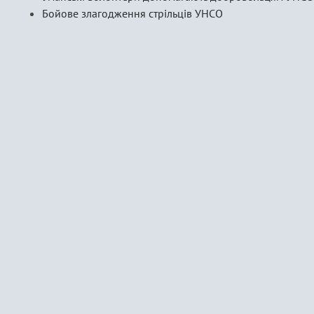
Бойове злагодження стрільців УНСО