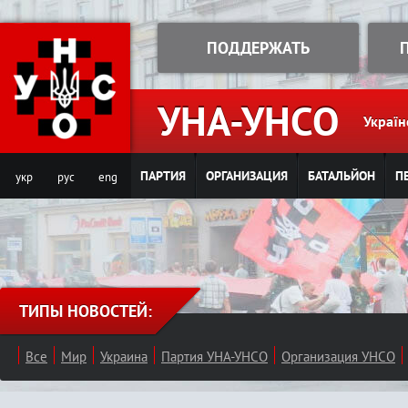
Jump to navigation
ПОДДЕРЖАТЬ
УНА-УНСО
Україн
ПАРТИЯ
ОРГАНИЗАЦИЯ
БАТАЛЬЙОН
П
укр
рус
eng
ТИПЫ НОВОСТЕЙ:
Все
Мир
Украина
Партия УНА-УНСО
Организация УНСО