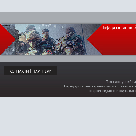
Інформаційний б
|
КОНТАКТИ
ПАРТНЕРИ
Текст доступний на
Передрук та інші варіанти використання мате
Інтернет-видання можуть вик