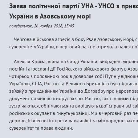
Заява політичної партії УНА - УНСО з при
України в Азовському морі
понедельник, 26 ноября 2018, 15:45
Чергова військова агресія з боку РФ в Азовському морі, с
суверенітету України, в черговий раз не отримала належної 
Анексія Крима, війна на Сході України, викрадені україн
постійні агресивні дії Російського військового флоту в Азо
чотирьох з половиною років дозволяє собі Путін у відноше
Україною, США, Росією та Великою Британією був підписани
зв'язку́ з приєдна́нням Украї́ни до Догово́ру про нерозпов
документ повіністю ігнорується як Росією, так і іншими пі
зустрічаються, обнімаються та вирішують свої справи всі світ
російських окупантів гинуть українці. Ми в черговий раз п
держав, бізнесові інтереси важливіші за міжнародне зако
суверенітет та права людини.