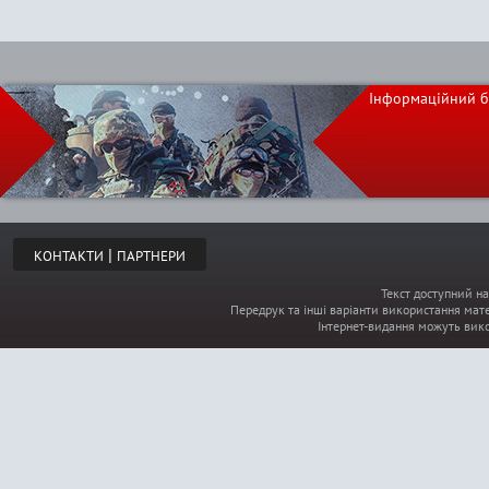
Інформаційний б
|
КОНТАКТИ
ПАРТНЕРИ
Текст доступний на
Передрук та інші варіанти використання мате
Інтернет-видання можуть вик