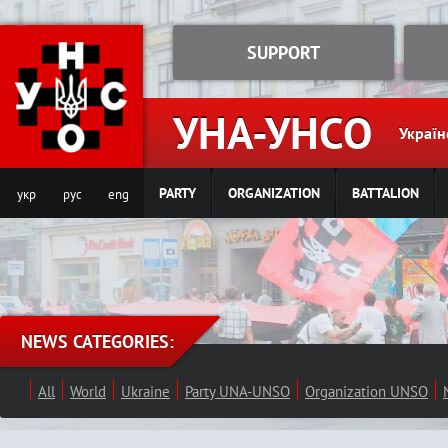
Jump to navigation
SUPPORT
УНА-УНСО
Україн
PARTY
ORGANIZATION
BATTALION
укр
рус
eng
NEWS CATEGORIES:
All
World
Ukraine
Party UNA-UNSO
Organization UNSO