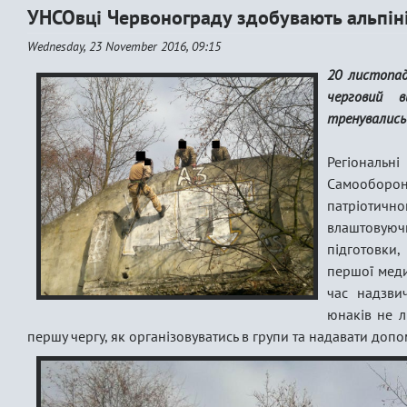
УНСОвці Червонограду здобувають альпіні
Wednesday, 23 November 2016, 09:15
20 листопад
черговий в
тренувались
Регіональні
Самооборон
патріотич
влаштовую
підготовки,
першої меди
час надзви
юнаків не л
першу чергу, як організовуватись в групи та надавати доп