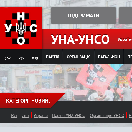
Jump to navigation
ПІДТРИМАТИ
УНА-УНСО
Україн
ПАРТІЯ
ОРГАНІЗАЦІЯ
БАТАЛЬЙОН
ПЕ
укр
рус
eng
КАТЕГОРІЇ НОВИН:
Всі
Світ
Україна
Партія УНА-УНСО
Організація УНСО
Н