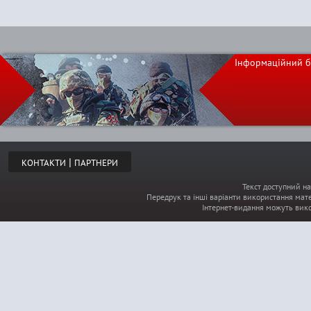
Інформаційний б
|
КОНТАКТИ
ПАРТНЕРИ
Текст доступний на
Передрук та інші варіанти використання мате
Інтернет-видання можуть вик