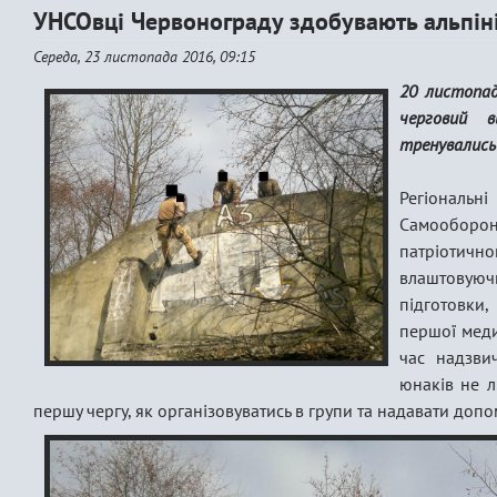
УНСОвці Червонограду здобувають альпіні
Середа, 23 листопада 2016, 09:15
20 листопад
черговий в
тренувались
Регіональні
Самооборон
патріотич
влаштовую
підготовки,
першої меди
час надзви
юнаків не л
першу чергу, як організовуватись в групи та надавати доп