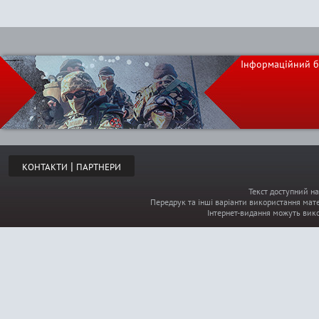
Інформаційний б
|
КОНТАКТИ
ПАРТНЕРИ
Текст доступний на
Передрук та інші варіанти використання мате
Інтернет-видання можуть вик