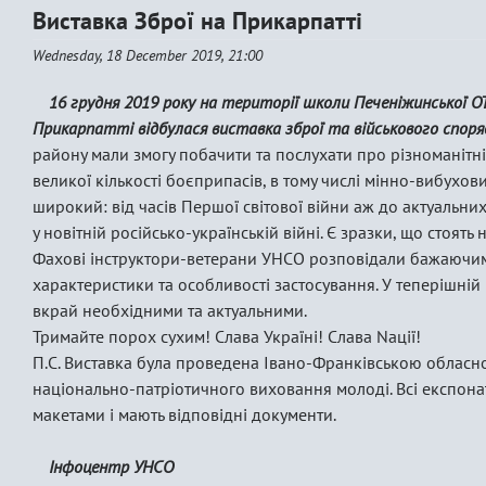
Виставка Зброї на Прикарпатті
Wednesday, 18 December 2019, 21:00
16 грудня 2019 року на території школи Печеніжинської ОТ
Прикарпатті відбулася виставка зброї та військового спор
району мали змогу побачити та послухати про різноманітні 
великої кількості боєприпасів, в тому числі мінно-вибухо
широкий: від часів Першої світової війни аж до актуальни
у новітній російсько-українській війні. Є зразки, що стоят
Фахові інструктори-ветерани УНСО розповідали бажаючим 
характеристики та особливості застосування. У теперішній
вкрай необхідними та актуальними.
Тримайте порох сухим! Слава Україні! Слава Nації!
П.С. Виставка була проведена Івано-Франківською облас
національно-патріотичного виховання молоді. Всі експон
макетами і мають відповідні документи.
Інфоцентр УНСО