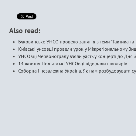
Also read:
Буковинське УНСО провело заняття з теми "Тактика та 
Київські унсовці провели урок у Міжрегіональному В
УНСОвці Червонограду взяли уасть у концерті до Дня 
14 жовтня Полтавські УНСОвці відвідали школярів
Соборна і незалежна Україна. Як нам розбудовувати с