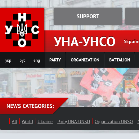
Jump to navigation
SUPPORT
УНА-УНСО
Україн
PARTY
ORGANIZATION
BATTALION
укр
рус
eng
NEWS CATEGORIES:
All
World
Ukraine
Party UNA-UNSO
Organization UNSO