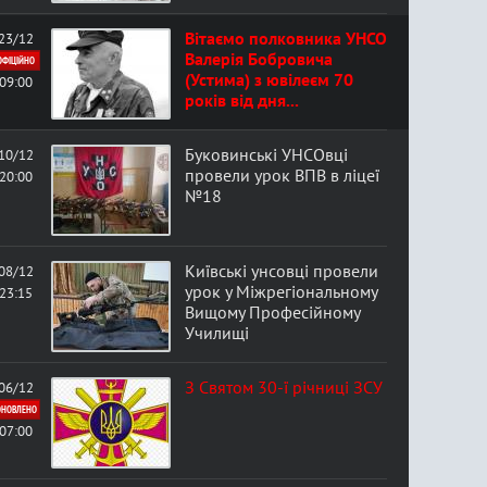
Вітаємо полковника УНСО
23/12
Валерія Бобровича
ОФІЦІЙНО
(Устима) з ювілеєм 70
09:00
років від дня...
Буковинські УНСОвці
10/12
провели урок ВПВ в ліцеї
20:00
№18
Київські унсовці провели
08/12
урок у Міжрегіональному
23:15
Вищому Професійному
Училищі
З Святом 30-ї річниці ЗСУ
06/12
ОНОВЛЕНО
07:00