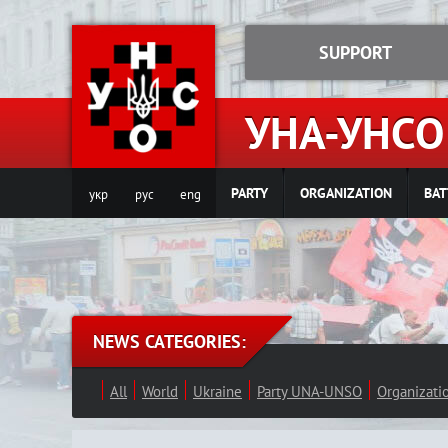
SUPPORT
УНА-УНСО
PARTY
ORGANIZATION
BAT
укр
рус
eng
NEWS CATEGORIES:
All
World
Ukraine
Party UNA-UNSO
Organizat