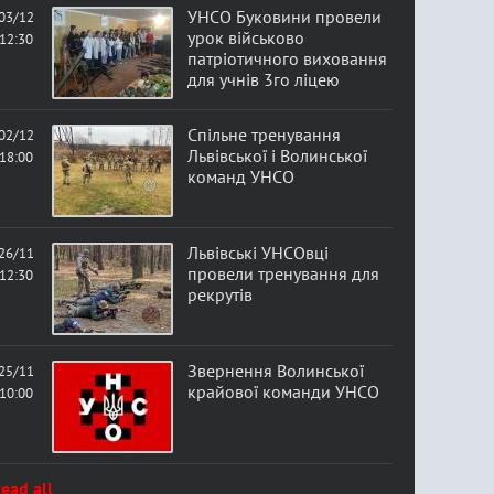
УНСО Буковини провели
03/12
урок військово
12:30
патріотичного виховання
для учнів 3го ліцею
Спільне тренування
02/12
Львівської і Волинської
18:00
команд УНСО
Львівські УНСОвці
26/11
провели тренування для
12:30
рекрутів
Звернення Волинської
25/11
крайової команди УНСО
10:00
ead all