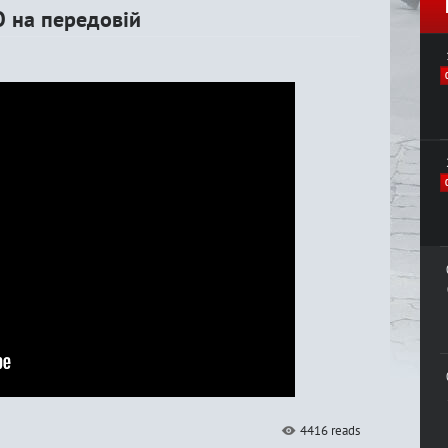
О на передовій
4416 reads