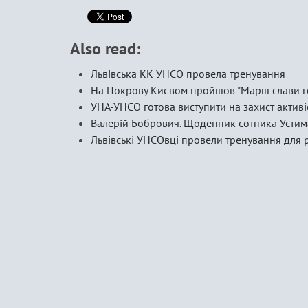
Also read:
Львівська КК УНСО провела тренування
На Покрову Києвом пройшов "Марш слави г
УНА-УНСО готова виступити на захист активі
Валерій Бобрович. Щоденник сотника Устим
Львівські УНСОвці провели тренування для 