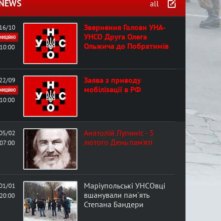
f
NEWS
all
o
Звернення Голови УНА-
16/10
УНСО Друга Олега
ОФІЦІЙНО
Ольжича до Побратимів
r
10:00
m
Заява з приводу
22/09
мобілізації в РФ
ОФІЦІЙНО
10:00
Анатолій Лупиніс - 5
05/02
лютого День пам'яті
07:00
Маріупольські УНСОвці
01/01
вшанували пам`ять
20:00
Степана Бандери