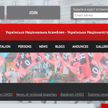
Jump to navigation
Будьте в курсі останн
JOIN
Українська Національна Асамблея - Українська Націоналі
TALION
PERSONS
NEWS
BLOGS
ANOUNCES
GALLERI
ion UNSO
News of regional branches
Batalyon UNSO
Training cen