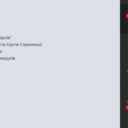
ероїв"
ста Сергія Стерненка!
а
рекрутів