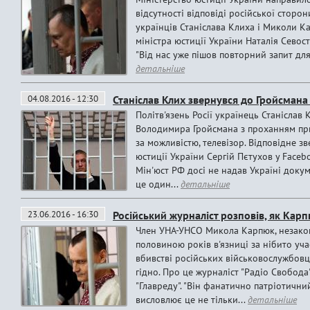
відсутності відповіді російської сторо
українців Станіслава Клиха і Миколи К
міністра юстиції України Наталія Севост
"Від нас уже пішов повторний запит для 
детальніше
04.08.2016 - 12:30
Станіслав Клих звернувся до Гройсман
Політв'язень Росії українець Станіслав
Володимира Гройсмана з проханням при
за можливістю, телевізор. Відповідне 
юстиції України Сергій Пєтухов у Faceb
Мін'юст РФ досі не надав Україні докум
це один...
детальніше
23.06.2016 - 16:30
Російський журналіст розповів, як Кар
Член УНА-УНСО Микола Карпюк, незакон
половиною років в'язниці за нібито уча
вбивстві російських військовослужбовц
гідно. Про це журналіст "Радіо Свобода
"Главреду". "Він фанатично патріотичний
висловлює це не тільки...
детальніше