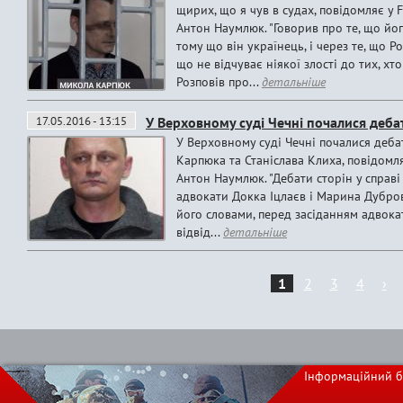
щирих, що я чув в судах, повідомляє у
Антон Наумлюк. "Говорив про те, що його
тому що він українець, і через те, що Р
що не відчуває ніякої злості до тих, хт
Розповів про...
детальніше
17.05.2016 - 13:15
У Верховному суді Чечні почалися дебат
У Верховному суді Чечні почалися деба
Карпюка та Станіслава Клиха, повідомл
Антон Наумлюк. "Дебати сторін у справі
адвокати Докка Іцлаєв і Марина Дубровін
його словами, перед засіданням адвока
відвід...
детальніше
1
2
3
4
›
С
т
Інформаційний б
р