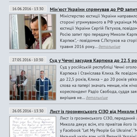
16.06.2016 - 13:30
Мін'юст України спрямував до РФ запи
Міністерство юстиції України направило
стороні утримуваного в РФ українця Ми
юстиції України Сергій Пєтухов, повідо
Росію запит про передачу Миколи Карпю
Карпюк", - повідомив С.Пєтухов на стор
травня 2016 року...
детальніше
27.05.2016 - 10:30
Суд у Чечні засудив Карпюка до 22,5 рок
Суд у російській республіці Чечні огол
Карпюка і Станіслава Клиха. Як повідо
до 22,5 років, Клиха – до 20 років ув’яз
слова на папері значать менше, ніж нічо
кореспондент Радіо Свобода, суддя заяв
вирішив не...
детальніше
26.05.2016 - 13:30
Лист із грозненського СІЗО від Миколи
Лист із грозненського СІЗО, передани
Микола дякує всім, хто привітав його і
у Facebook "Let My People Go Ukraine". "
Низький уклін вам, усій Великій Україні