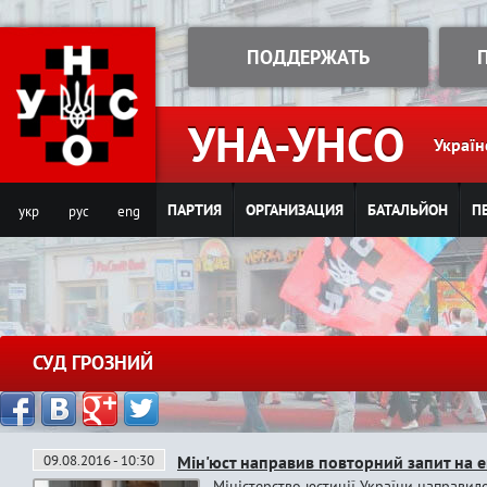
Jump to navigation
ПОДДЕРЖАТЬ
УНА-УНСО
Україн
ПАРТИЯ
ОРГАНИЗАЦИЯ
БАТАЛЬЙОН
П
укр
рус
eng
СУД ГРОЗНИЙ
09.08.2016 - 10:30
Мін'юст направив повторний запит на 
Міністерство юстиції України направило