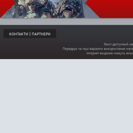
а
н
|
КОНТАКТИ
ПАРТНЕРИ
и
Текст доступний на
Передрук та інші варіанти використання мате
ц
Інтернет-видання можуть вик
ы