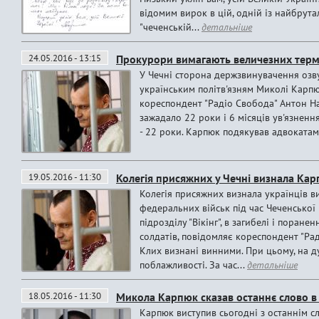
відомим вирок в цій, одній із найбрута
"чеченській...
детальніше
24.05.2016 - 13:15
Прокурори вимагають величезних термі
У Чечні сторона держзвинувачення озву
українським політв'язням Миколі Карпю
кореспондент "Радіо Свобода" Антон Н
зажадало 22 роки і 6 місяців ув'язненн
- 22 роки. Карпюк подякував адвокатам, а
19.05.2016 - 11:30
Колегія присяжних у Чечні визнала Ка
Колегія присяжних визнала українців в
федеральних військ під час Чеченської 
підрозділу "Вікінг", в загибелі і поране
солдатів, повідомляє кореспондент "Рад
Клих визнані винними. При цьому, на ду
поблажливості. За час...
детальніше
18.05.2016 - 11:30
Микола Карпюк сказав останнє слово в 
Карпюк виступив сьогодні з останнім с