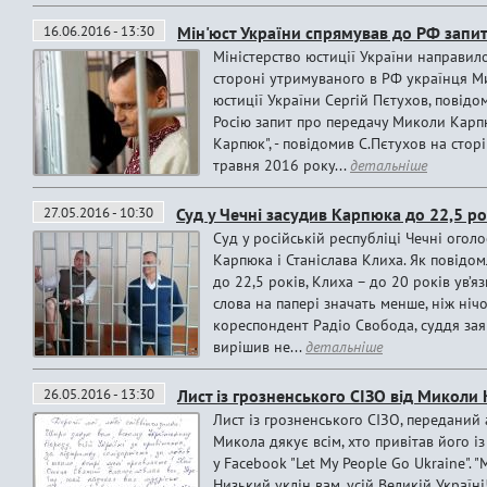
16.06.2016 - 13:30
Мін'юст України спрямував до РФ запи
Міністерство юстиції України направило
стороні утримуваного в РФ українця Ми
юстиції України Сергій Пєтухов, повідо
Росію запит про передачу Миколи Карпю
Карпюк", - повідомив С.Пєтухов на стор
травня 2016 року...
детальніше
27.05.2016 - 10:30
Суд у Чечні засудив Карпюка до 22,5 рок
Суд у російській республіці Чечні огол
Карпюка і Станіслава Клиха. Як повідо
до 22,5 років, Клиха – до 20 років ув’яз
слова на папері значать менше, ніж нічо
кореспондент Радіо Свобода, суддя заяв
вирішив не...
детальніше
26.05.2016 - 13:30
Лист із грозненського СІЗО від Миколи
Лист із грозненського СІЗО, передани
Микола дякує всім, хто привітав його і
у Facebook "Let My People Go Ukraine". "
Низький уклін вам, усій Великій Україні