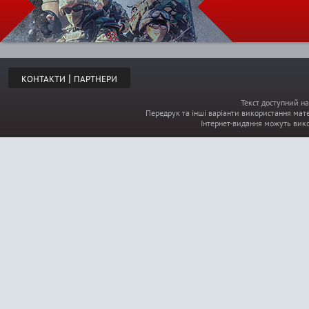
р
і
|
КОНТАКТИ
ПАРТНЕРИ
н
Текст доступний на
Передрук та інші варіанти використання мате
к
Інтернет-видання можуть вик
и