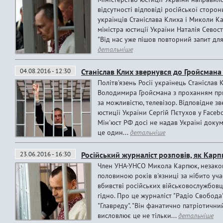
відсутності відповіді російської сторо
українців Станіслава Клиха і Миколи К
міністра юстиції України Наталія Севост
"Від нас уже пішов повторний запит для 
детальніше
04.08.2016 - 12:30
Станіслав Клих звернувся до Гройсман
Політв'язень Росії українець Станіслав
Володимира Гройсмана з проханням при
за можливістю, телевізор. Відповідне 
юстиції України Сергій Пєтухов у Faceb
Мін'юст РФ досі не надав Україні докум
це один...
детальніше
23.06.2016 - 16:30
Російський журналіст розповів, як Кар
Член УНА-УНСО Микола Карпюк, незакон
половиною років в'язниці за нібито уча
вбивстві російських військовослужбовц
гідно. Про це журналіст "Радіо Свобода
"Главреду". "Він фанатично патріотичний
висловлює це не тільки...
детальніше