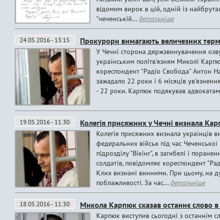
відомим вирок в цій, одній із найбрута
"чеченській...
детальніше
24.05.2016 - 13:15
Прокурори вимагають величезних термі
У Чечні сторона держзвинувачення озву
українським політв'язням Миколі Карпю
кореспондент "Радіо Свобода" Антон Н
зажадало 22 роки і 6 місяців ув'язненн
- 22 роки. Карпюк подякував адвокатам, а
19.05.2016 - 11:30
Колегія присяжних у Чечні визнала Ка
Колегія присяжних визнала українців в
федеральних військ під час Чеченської 
підрозділу "Вікінг", в загибелі і поране
солдатів, повідомляє кореспондент "Рад
Клих визнані винними. При цьому, на ду
поблажливості. За час...
детальніше
18.05.2016 - 11:30
Микола Карпюк сказав останнє слово в 
Карпюк виступив сьогодні з останнім с