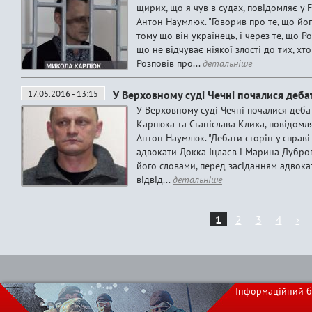
щирих, що я чув в судах, повідомляє у
Антон Наумлюк. "Говорив про те, що його
тому що він українець, і через те, що Р
що не відчуває ніякої злості до тих, хт
Розповів про...
детальніше
17.05.2016 - 13:15
У Верховному суді Чечні почалися дебат
У Верховному суді Чечні почалися деба
Карпюка та Станіслава Клиха, повідомл
Антон Наумлюк. "Дебати сторін у справі
адвокати Докка Іцлаєв і Марина Дубровін
його словами, перед засіданням адвока
відвід...
детальніше
1
2
3
4
›
С
т
Інформаційний б
о