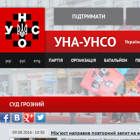
Jump to navigation
ПІДТРИМАТИ
УНА-УНСО
Україн
ПАРТІЯ
ОРГАНІЗАЦІЯ
БАТАЛЬЙОН
ПЕ
укр
рус
eng
СУД ГРОЗНИЙ
09.08.2016 - 10:30
Мін'юст направив повторний запит на 
Міністерство юстиції України направило