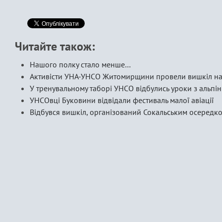
Читайте також:
Нашого полку стало менше…
Активісти УНА-УНСО Житомирщини провели вишкіл на ч
У тренувальному таборі УНСО відбулись уроки з альпін
УНСОвці Буковини відвідали фестиваль малої авіації
Відбувся вишкіл, організований Сокальським осеред