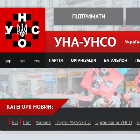
Jump to navigation
ПІДТРИМАТИ
УНА-УНСО
Україн
ПАРТІЯ
ОРГАНІЗАЦІЯ
БАТАЛЬЙОН
ПЕ
укр
рус
eng
КАТЕГОРІЇ НОВИН:
Всі
Світ
Україна
Партія УНА-УНСО
Організація УНСО
Н