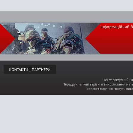
Інформаційний б
|
КОНТАКТИ
ПАРТНЕРИ
Текст доступний на
Передрук та інші варіанти використання мате
Інтернет-видання можуть вик