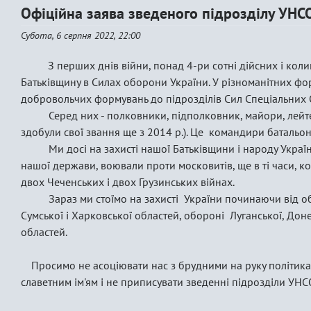
Офіційна заява зведеного підрозділу УНСО
Субота, 6 серпня 2022, 22:00
З перших днів війни, понад 4-ри сотні дійсних і кол
Батьківщину в Силах оборони України. У різноманітних фо
добровольчих формувань до підрозділів Сил Спеціальних 
Серед них - полковники, підполковник, майори, лейтена
здобули свої звання ще з 2014 р.). Це командири батальонів
Ми досі на захисті нашої Батьківщини і народу України
нашої держави, воювали проти московитів, ще в ті часи, коли
двох Чеченських і двох Грузинських війнах.
Зараз ми стоїмо на захисті України починаючи від обор
Сумської і Харковської областей, обороні Луганської, Доне
областей.
Просимо не асоціювати нас з брудними на руку політи
славетним ім'ям і не приписувати зведенні підрозділи УНС