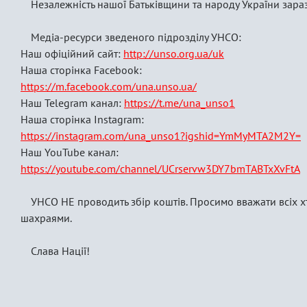
Незалежність нашої Батьківщини та народу України зара
Медіа-ресурси зведеного підрозділу УНСО:
Наш офіційний сайт:
http://unso.org.ua/uk
Наша сторінка Facebook:
https://m.facebook.com/una.unso.ua/
Наш Telegram канал:
https://t.me/una_unso1
Наша сторінка Instagram:
https://instagram.com/una_unso1?igshid=YmMyMTA2M2Y=
Наш YouTube канал:
https://youtube.com/channel/UCrservw3DY7bmTABTxXvFtA
УНСО НЕ проводить збір коштів. Просимо вважати всіх хт
шахраями.
Слава Нації!