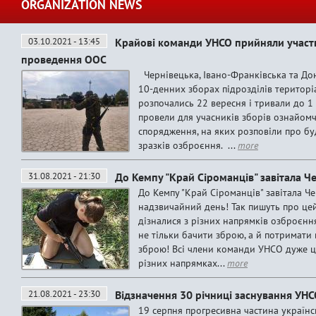
ORGANIZATION NEWS
03.10.2021 - 13:45
Крайові команди УНСО прийняли участь 
проведення ООС
Чернівецька, Івано-Франківська та До
10-денних зборах підрозділів територ
розпочались 22 вересня і тривали до 1 
провели для учасників зборів ознайомчі
спорядження, на яких розповіли про бу
зразків озброєння. ...
more
31.08.2021 - 21:30
До Кемпу "Край Сіроманців" завітала 
До Кемпу "Край Сіроманців" завітала Ч
надзвичайний день! Так пишуть про цей
дізналися з різних напрямків озброєння,
не тільки бачити зброю, а й потримати 
зброю! Всі члени команди УНСО дуже ц
різних напрямках...
more
21.08.2021 - 23:30
Відзначення 30 річниці заснування УН
19 серпня прогресивна частина українс