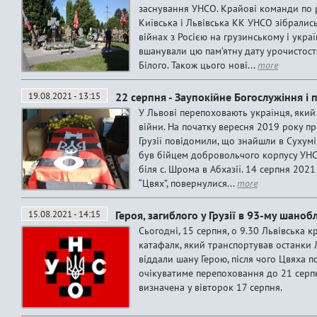
заснування УНСО. Крайові команди по р
Київська і Львівська КК УНСО зібралис
війнах з Росією на грузинському і укр
вшанували цю пам’ятну дату урочистос
Білого. Також цього нові...
more
19.08.2021 - 13:15
22 серпня - Заупокійне Богослужіння і
У Львові перепоховають українця, який 
війни. На початку вересня 2019 року п
Грузії повідомили, що знайшли в Сухум
був бійцем добровольчого корпусу УНСО
біля с. Шрома в Абхазії. 14 серпня 202
“Цвях”, повернулися...
more
15.08.2021 - 14:15
Героя, загиблого у Грузії в 93-му шаноб
Сьогодні, 15 серпня, о 9.30 Львівська 
катафалк, який транспортував останки 
віддали шану Герою, після чого Цвяха п
очікуватиме перепоховання до 21 серп
визначена у вівторок 17 серпня.