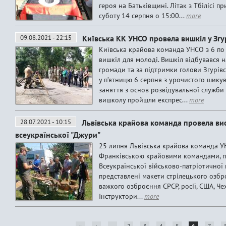
героя на Батьківщині. Літак з Тбілісі 
суботу 14 серпня о 15:00...
more
09.08.2021 - 22:15
Київська КК УНСО провела вишкіл у Згу
Київська крайова команда УНСО з 6 по
вишкіл для молоді. Вишкіл відбувався н
громади та за підтримки голови Згурівс
у п’ятницю 6 серпня з урочистого шику
заняття з основ розвідувальної служби
вишколу пройшли експрес...
more
28.07.2021 - 10:15
Львівська крайова команда провела ви
всеукраїнської "Джури"
25 липня Львівська крайова команда УН
Франківською крайовими командами, п
Всеукраїнської військово-патріотично
представлені макети стрілецького озбр
важкого озброєння СРСР, росії, США, Чех
Інструктори...
more
«
‹
…
2
3
4
5
6
7