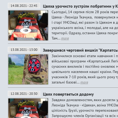
14.08.2021 - 22:45
Цвяха урочисто зустріли побратими у К
Сьогодні, 14 серпня після 28 років пере
Цвяха - Леоніда Ткачука, повернулися 
і старі УНСОвці, які разом із Цвяхом в
українського воїна, і молодші, але на 
території. Одразу, останки Цвяха покри
Там...
more
13.08.2021 - 13:00
Завершився черговий вишкіл "Карпатсь
Закінчилися основні етапи навчання і 
військової програми «Карпатський Легіо
сучасних викликів і постійно оновлює 
цивільного населення нашої країни. П
учасників 7-10 років, який цього року 
загальні базові...
more
12.08.2021 - 20:30
Цвях повертається додому
Завдяки домовленостям, яких досягли у
Леоніда Ткачука - «Цвяха», воїна УНСО
цілісність Грузії, урочисто перепоховаю
Запрошуємо членів Організації та всіх