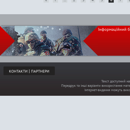
P
a
Інформаційний б
g
e
s
|
КОНТАКТИ
ПАРТНЕРИ
Текст доступний на
Передрук та інші варіанти використання мате
Інтернет-видання можуть вик