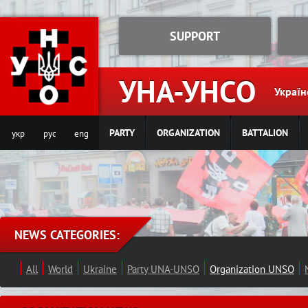
Jump to navigation
SUPPORT
УНА-УНСО
Україн
PARTY
ORGANIZATION
BATTALION
укр
рус
eng
NEWS CATEGORIES:
All
World
Ukraine
Party UNA-UNSO
Organization UNSO