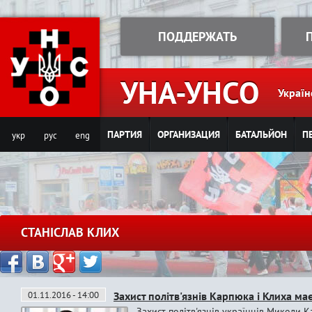
Jump to navigation
ПОДДЕРЖАТЬ
УНА-УНСО
Україн
ПАРТИЯ
ОРГАНИЗАЦИЯ
БАТАЛЬЙОН
П
укр
рус
eng
СТАНІСЛАВ КЛИХ
01.11.2016 - 14:00
Захист політв'язнів Карпюка і Клиха ма
Захист політв'язнів українців Миколи 