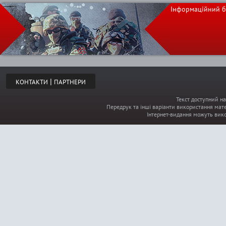
Інформаційний б
р
а
н
|
КОНТАКТИ
ПАРТНЕРИ
и
Текст доступний на
Передрук та інші варіанти використання мате
ц
Інтернет-видання можуть вик
ы