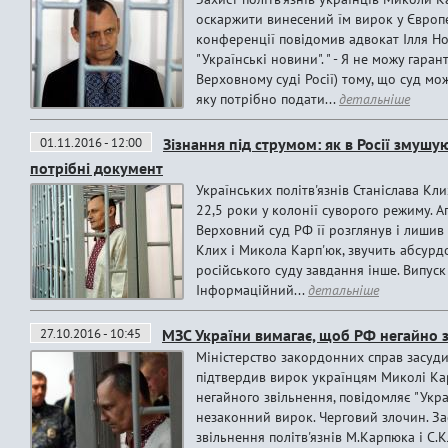
оскаржити винесений їм вирок у Європе
конференції повідомив адвокат Ілля Но
"Українські новини". " - Я не можу гаран
Верховному суді Росії) тому, що суд мо
яку потрібно подати...
детальніше
01.11.2016 - 12:00
Зізнання під струмом: як в Росії змушу
потрібні документ
Українських політв'язнів Станіслава Кли
22,5 роки у колонії суворого режиму. А
Верховний суд РФ її розглянув і лишив у
Клих і Микола Карп'юк, звучить абсурдо
російського суду завдання інше. Випуск
Інформаційний...
детальніше
27.10.2016 - 10:45
МЗС України вимагає, щоб РФ негайно з
Міністерство закордонних справ засуди
підтвердив вирок українцям Миколі Кар
негайного звільнення, повідомляє "Укр
незаконний вирок. Черговий злочин. З
звільнення політв'язнів М.Карпюка і С.К