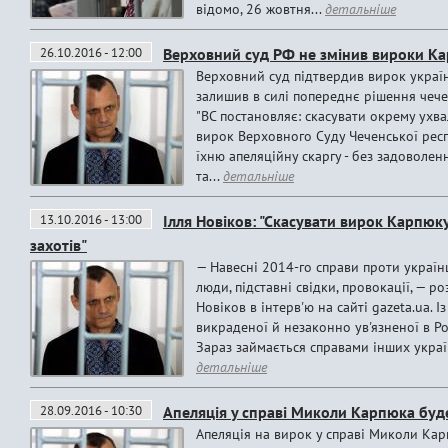
відомо, 26 жовтня...
детальніше
26.10.2016 - 12:00
Верховний суд РФ не змінив вироки Ка
Верховний суд підтвердив вирок україн
залишив в силі попереднє рішення чечен
"ВС постановляє: скасувати окрему ухва
вирок Верховного Суду Чеченської респ
їхню апеляційну скаргу - без задоволенн
та...
детальніше
13.10.2016 - 13:00
Ілля Новіков: "Скасувати вирок Карпюку
захотів"
— Навесні 2014-го справи проти ­українц
люди, підставні свідки, провокації, — р
Новіков в інтерв'ю на сайті gazeta.ua. 
викраденої й незаконно ув'язненої в Рос
Зараз займається справами інших украї
детальніше
28.09.2016 - 10:30
Апеляція у справі Миколи Карпюка буд
Апеляція на вирок у справі Миколи Кар