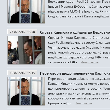
Верховним судом Росії 26 жовтня. Про 
Іцлаев і Марина Дубровіна. Самі засудж
відеозв'язку з СІЗО-1 в Грозному. Як м
Суду справа Карпюка і Клиха надійшла 2
23.09.2016 - 13:30
Справа Карпюка надійшла до Верховног
Справа Миколи Карпюка та Станіслава 
суду Росії, повідомив у своєму блозі а
Чечні засудив громадян України, Микол
років колонії суворого режиму. «Справ
надійшла до Верховного суду РФ», - на
затриманий в РФ в...
детальніше
16.09.2016 - 15:45
Переговори щодо повернення Карпюка 
Переговори щодо звільнення засуджених 
Клиха і Миколи Карпюка можуть поновит
що переговори відновлять восени. Точн
докладати максимум зусиль для стимулю
координатор кампанії зі звільнення укр
Бродик в ефірі...
детальніше