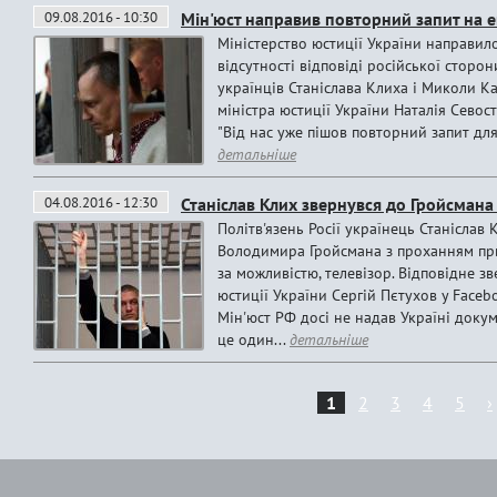
09.08.2016 - 10:30
Мін'юст направив повторний запит на 
Міністерство юстиції України направило
відсутності відповіді російської сторо
українців Станіслава Клиха і Миколи К
міністра юстиції України Наталія Севост
"Від нас уже пішов повторний запит для 
детальніше
04.08.2016 - 12:30
Станіслав Клих звернувся до Гройсман
Політв'язень Росії українець Станіслав
Володимира Гройсмана з проханням при
за можливістю, телевізор. Відповідне 
юстиції України Сергій Пєтухов у Faceb
Мін'юст РФ досі не надав Україні докум
це один...
детальніше
1
2
3
4
5
›
С
т