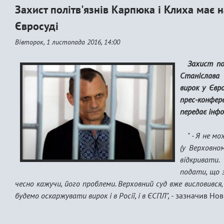
Захист політв'язнів Карпюка і Клиха має 
Євросуді
Вівторок, 1 листопада 2016, 14:00
Захист по
Станіслава
вирок у Євр
прес-конфер
передає інф
" - Я не м
(у Верховно
відкривати
подати, що з
чесно кажучи, його проблеми. Верховний суд вже висловився, 
будемо оскаржувати вирок і в Росії, і в ЄСПЛ",
- зазначив Нов