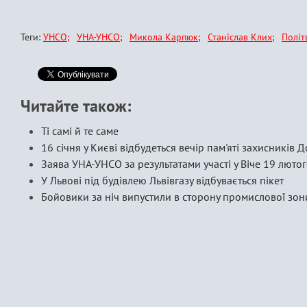
Теги:
УНСО
УНА-УНСО
Микола Карпюк
Станіслав Клих
Політ
Читайте також:
Ті самі й те саме
16 січня у Києві відбудеться вечір пам'яті захисників
Заява УНА-УНСО за результатами участі у Віче 19 люто
У Львові під будівлею Львівгазу відбувається пікет
Бойовики за ніч випустили в сторону промислової зони