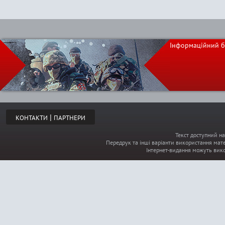
Інформаційний б
|
КОНТАКТИ
ПАРТНЕРИ
Текст доступний на
Передрук та інші варіанти використання мате
Інтернет-видання можуть вик