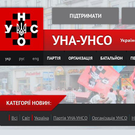
Jump to navigation
ПІДТРИМАТИ
УНА-УНСО
Україн
ПАРТІЯ
ОРГАНІЗАЦІЯ
БАТАЛЬЙОН
ПЕ
укр
рус
eng
КАТЕГОРІЇ НОВИН:
Всі
Світ
Україна
Партія УНА-УНСО
Організація УНСО
Н