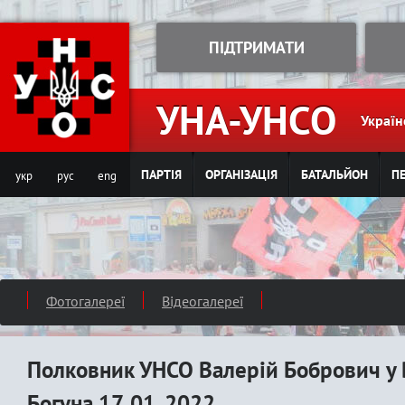
Jump to navigation
ПІДТРИМАТИ
УНА-УНСО
Україн
ПАРТІЯ
ОРГАНІЗАЦІЯ
БАТАЛЬЙОН
ПЕ
укр
рус
eng
Фотогалереї
Відеогалереї
Полковник УНСО Валерій Бобрович у 
Богуна 17. 01. 2022