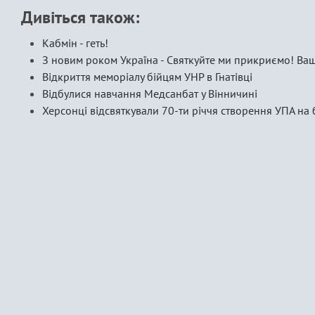
Дивіться також:
Кабмін - геть!
З новим роком Україна - Святкуйте ми прикриємо! В
Відкриття меморіалу бійцям УНР в Гнатівці
Відбулися навчання Медсанбат у Вінничині
Херсонці відсвяткували 70-ти річчя створення УПА на