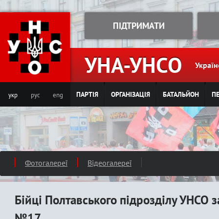
Jump to navigation
ПІДТРИМАТИ
УНА-УНСО
Україн
ПАРТІЯ
ОРГАНІЗАЦІЯ
БАТАЛЬЙОН
ПЕ
укр
рус
eng
Фотогалереї
Відеогалереї
Бійці Полтавського підрозділу УНСО за
№17