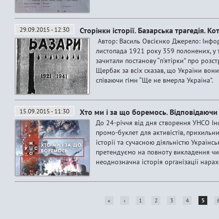
29.09.2015 - 12:30
Сторінки історії. Базарська трагедія. К
Автор: Василь Овсієнко Джерело: Інфо
листопада 1921 року 359 полонених, у т
зачитали постанову “п’ятірки” про розстр
Щербак за всіх сказав, що України вони
співаючи гімн “Ще не вмерла Україна”.
15.09.2015 - 11:30
Хто ми і за що боремось. Відповідаючи
До 24-річчя від дня створення УНСО Ін
промо-буклет для активістів, прихильник
історії та сучасною діяльністю Україн
претендуємо на повноту викладення чи 
неоднозначна історія організації нарах
«
‹
1
2
3
4
5
С