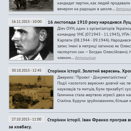
кандидат партии, как людей продавали 
вечером на радощах в школе...
детальн
16.11.2015 - 10:00
16 листопада 1910 року народився Лу
Діяч ОУН, один з організаторів Україн
командир УНС (07.1943 - 11.1943), УПА-
Карпати (08.1944 - 09.1944). Народився 
запис імені в метриці латиною як Олекс
паспортом син — Богдан Олексійович). На
членом...
детальніше
30.10.2015 - 12:45
Сторінки історії. Золотий вересень. Хр
Джерело: "Проект - Документалістика" 
Події «золотого вересня» довгий час п
науковців та митців, були призабуті с
Галичина стала жертвою агресії двох на
Сталіна. Будучи зруйнованими, більше н
27.10.2015 - 11:00
Сторінки історії. Іван Франко програв 
за ковбасу.