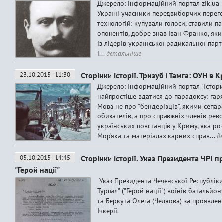
Джерело: інформаційний портал zik.ua 
Україні учасники передвиборчих перег
технологій: купували голоси, ставили п
опонентів, добре знав Іван Франко, яки
із лідерів української радикальної парт
і...
детальніше
23.10.2015 - 11:30
Сторінки історії. Тризуб і Тамга: ОУН в 
Джерело: Інформаційний портал "Істор
найпростіше вдатися до парадоксу: гаря
Мова не про "бендерівців", якими сепа
обивателів, а про справжніх членів рев
українських повстанців у Криму, яка р
Мор’яка та матеріалах карних справ...
д
05.10.2015 - 14:45
Сторінки історії. Указ Президента ЧРІ
"Герой нації"
Указ Президента Чеченської Республік
Турпал" ("Герой нації") воїнів батальйо
та Беркута Олега (Челнова) за проявлену
Ічкерії.