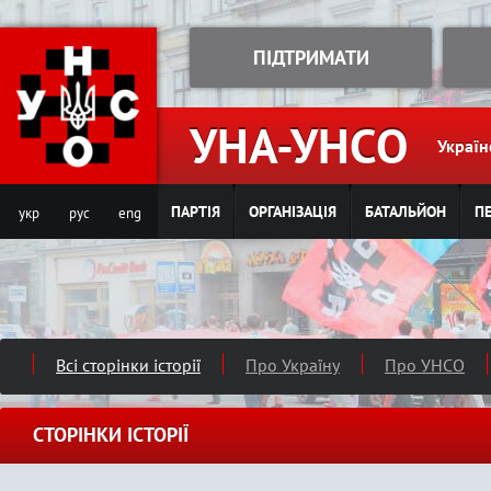
Jump to navigation
ПІДТРИМАТИ
УНА-УНСО
Україн
ПАРТІЯ
ОРГАНІЗАЦІЯ
БАТАЛЬЙОН
ПЕ
укр
рус
eng
Всі сторінки історії
Про Україну
Про УНСО
СТОРІНКИ ІСТОРІЇ