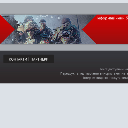
т
Інформаційний б
о
р
і
|
КОНТАКТИ
ПАРТНЕРИ
н
Текст доступний на
Передрук та інші варіанти використання мате
к
Інтернет-видання можуть вик
и