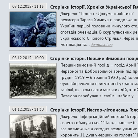
09.12.2015 - 11:15
Сторінки історії. Хроніка Української 
Джерело: "Проект - Документалістика"
режисера Тараса Химича є продовженням
України першої половини минулого стол
спогадів очевидців. В скурпульозних р
українського Січового Стрільця. Через
мотивацію та...
детальніше
08.12.2015 - 10:00
Сторінки історії. Перший Зимовий похі
Перший зимовиий похіід — похід Армії 
Червоної та Добровольчої армій під 
грудня 1919 — 6 травня 1920 рр.) Гол
було збереження присутностi українсько
запіллі, шляхом партизанських дій, в то
Петлюра перебував зi своїм штабом у...
01.12.2015 - 11:30
Сторінки історії. Нестор-літописець Го
Джерело: Інформаційний портал "Істори
своего собаку и съел". "Пасха, раньше 
все возможные а сегодня везде уныние 
хоронить 11 душ умерших из голода". "