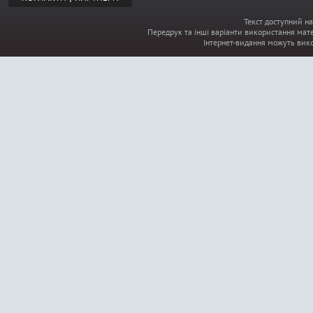
Текст доступний на
Передрук та інші варіанти використання мате
Інтернет-видання можуть вик