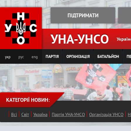
Jump to navigation
ПІДТРИМАТИ
УНА-УНСО
Україн
ПАРТІЯ
ОРГАНІЗАЦІЯ
БАТАЛЬЙОН
ПЕ
укр
рус
eng
КАТЕГОРІЇ НОВИН:
Всі
Світ
Україна
Партія УНА-УНСО
Організація УНСО
Н