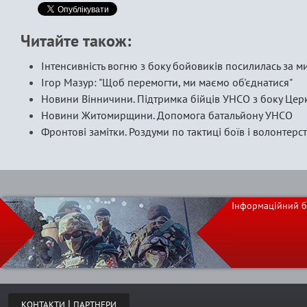
Читайте також:
Інтенсивність вогню з боку бойовиків посилилась за м
Ігор Мазур: "Щоб перемогти, ми маємо об'єднатися"
Новини Вінничини. Підтримка бійців УНСО з боку Цер
Новини Житомирщини. Допомога батальйону УНСО
Фронтові замітки. Роздуми по тактиці боïв і волонтерс
Інформаційний б
|
КОНТАКТИ
ПАРТНЕРИ