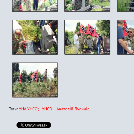
Теги:
УНА-УНСО
УНСО
Анатолій Лупиніс