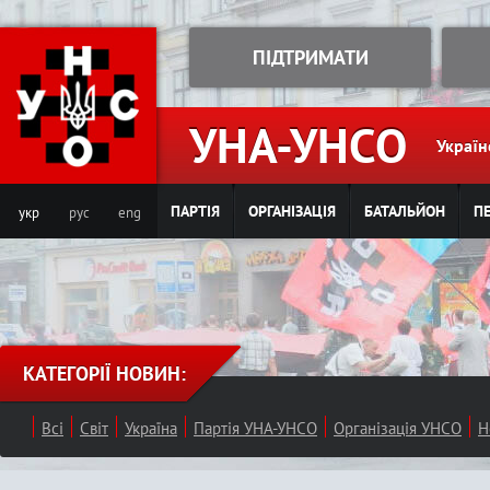
Jump to navigation
ПІДТРИМАТИ
УНА-УНСО
Україн
ПАРТІЯ
ОРГАНІЗАЦІЯ
БАТАЛЬЙОН
ПЕ
укр
рус
eng
КАТЕГОРІЇ НОВИН:
Всі
Світ
Україна
Партія УНА-УНСО
Організація УНСО
Н