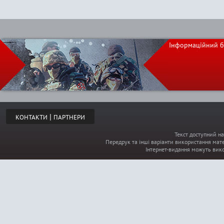
Інформаційний б
|
КОНТАКТИ
ПАРТНЕРИ
Текст доступний на
Передрук та інші варіанти використання мате
Інтернет-видання можуть вик