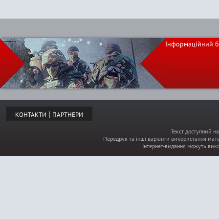
Інформаційний б
|
КОНТАКТИ
ПАРТНЕРИ
Текст доступний на
Передрук та інші варіанти використання мате
Інтернет-видання можуть вик