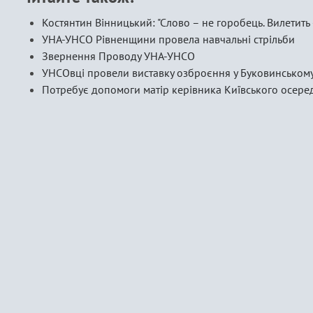
Костянтин Вінницький: "Слово – не горобець. Вилетить –
УНА-УНСО Рівненщини провела навчальні стрільби
Звернення Проводу УНА-УНСО
УНСОвці провели виставку озброєння у Буковинському
Потребує допомоги матір керівника Київського осер