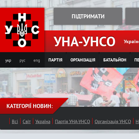
Jump to navigation
ПІДТРИМАТИ
УНА-УНСО
Україн
ПАРТІЯ
ОРГАНІЗАЦІЯ
БАТАЛЬЙОН
ПЕ
укр
рус
eng
КАТЕГОРІЇ НОВИН:
Всі
Світ
Україна
Партія УНА-УНСО
Організація УНСО
Н