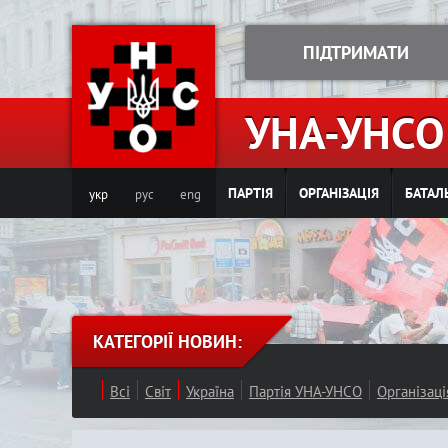
ПІДТРИМАТИ
УНА-УНСО
ПАРТІЯ
ОРГАНІЗАЦІЯ
БАТАЛ
укр
рус
eng
КАТЕГОРІЇ НОВИН:
Всі
Світ
Україна
Партія УНА-УНСО
Організац