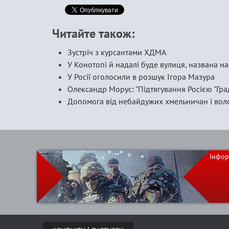
Читайте також:
Зустріч з курсантами ХДМА
У Конотопі й надалі буде вулиця, названа н
У Росії оголосили в розшук Ігора Мазура
Олександр Морус: "Підтягування Росією "Гра
Допомога від небайдужих хмельничан і вол
Інфор