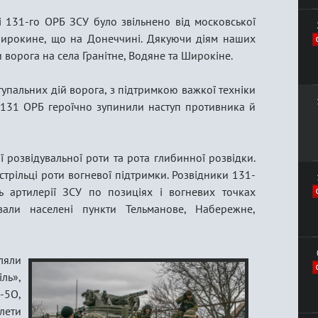
 131-го ОРБ ЗСУ було звільнено від московської
 Широкине, що на Донеччині. Дякуючи діям наших
и ворога на села Гранітне, Водяне та Широкіне.
упальних дій ворога, з підтримкою важкої техніки
и 131 ОРБ героїчно зупинили наступ противника й
ї розвідувальної роти та рота глибинної розвідки.
трільці роти вогневої підтримки. Розвідники 131-
 артилерії ЗСУ по позиціях і вогневих точках
вали населені пункти Тельманове, Набережне,
ляли
іль»,
-5О,
ети