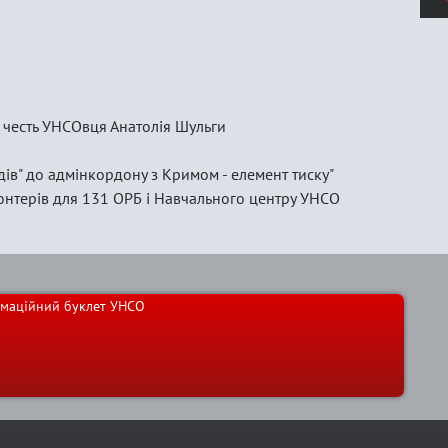
а честь УНСОвця Анатолія Шульги
дів" до адмінкордону з Кримом - елемент тиску"
онтерів для 131 ОРБ і Навчального центру УНСО
маційний буклет УНСО