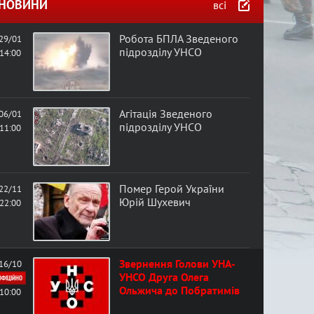
в
НОВИНИ
всі
а
Робота БПЛА Зведеного
29/01
підрозділу УНСО
14:00
ф
о
Агітація Зведеного
06/01
підрозділу УНСО
11:00
р
м
Помер Герой України
22/11
а
Юрій Шухевич
22:00
Звернення Голови УНА-
16/10
УНСО Друга Олега
ОФІЦІЙНО
Ольжича до Побратимів
10:00