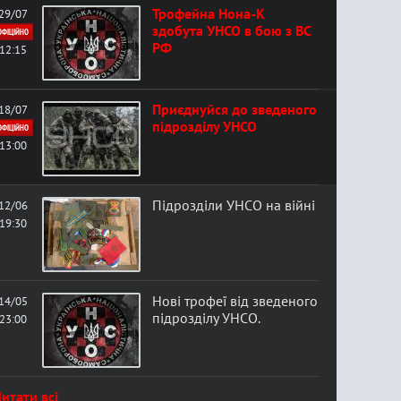
Трофейна Нона-К
29/07
здобута УНСО в бою з ВС
ОФІЦІЙНО
РФ
12:15
Приєднуйся до зведеного
18/07
підрозділу УНСО
ОФІЦІЙНО
13:00
Підрозділи УНСО на війні
12/06
19:30
Нові трофеї від зведеного
14/05
підрозділу УНСО.
23:00
итати всі