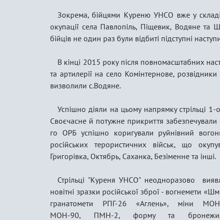
Зокрема, бійцями Куреню УНСО вже у складі
окупації села Павлопіль, Піщевик, Водяне та
бійців не один раз були відбиті підступні наступ
В кінці 2015 року після повномасштабних наст
та артилерії на село Комінтернове, розвідник
визволили с.Водяне.
Успішно діяли на цьому напрямку стрільці 1-о
Своєчасне й потужне прикриття забезпечували с
го ОРБ успішно коригували руйнівний вогонь
російських терористичних військ, що окупу
Григорівка, Октябрь, Саханка, Безіменне та інші.
Стрільці "Куреня УНСО" неодноразово вияв
новітні зразки російської зброї - вогнемети «Шм
гранатомети РПГ-26 «Аглень», міни МОН
МОН-90, ПМН-2, форму та бронежил