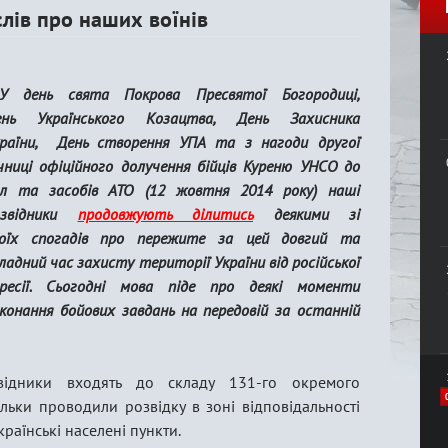
слів про наших воїнів
У день свята Покрова Пресвятої Богородиці,
ень Українського Козацтва, День Захисника
країни, День створення УПА та з нагоди другої
чниці офіційного долучення бійців Куреню УНСО до
ил та засобів АТО (12 жовтня 2014 року) наші
озвідники
продовжують ділитись
деякими зі
воїх спогадів про пережите за цей довгий та
ладний час захисту території України від російської
гресії. Сьогодні мова піде про деякі моменти
конання бойових завдань на передовій за останній
дники входять до складу 131-го окремого
ільки проводили розвідку в зоні відповідальності
країнські населені пункти.