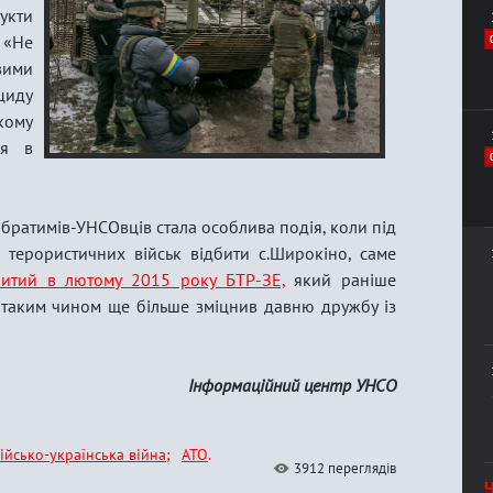
укти
 «Не
вими
циду
кому
ля в
братимів-УНСОвців стала особлива подія, коли під
терористичних військ відбити с.Широкіно, саме
битий в лютому 2015 року БТР-ЗЕ,
який раніше
таким чином ще більше зміцнив давню дружбу із
Інформаційний центр УНСО
ійсько-українська війна
АТО
3912 переглядів
Ч