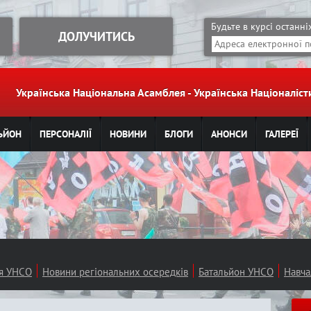
Jump to navigation
Будьте в курсі останн
ДОЛУЧИТИСЬ
Українська Національна Асамблея - Українська Націоналі
ЬЙОН
ПЕРСОНАЛІЇ
НОВИНИ
БЛОГИ
АНОНСИ
ГАЛЕРЕЇ
ія УНСО
Новини регіональних осередків
Батальйон УНСО
Навча