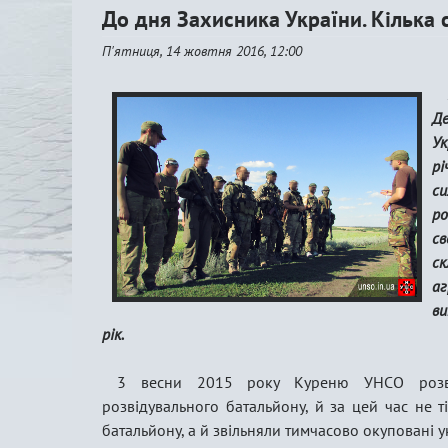
До дня Захисника України. Кілька 
П'ятниця, 14 жовтня 2016, 12:00
Д
У
рі
с
р
с
ск
а
ви
рік.
3 весни 2015 року Куреню УНСО розві
розвідувального батальйону, й за цей час не т
батальйону, а й звільняли тимчасово окуповані у