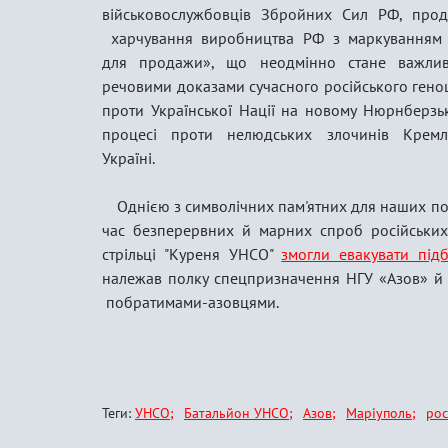
військовослужбовців Збройних Сил РФ, прод
харчування виробництва РФ з маркуванням
для продажи», що неодмінно стане важли
речовими доказами сучасного російського гено
проти Української Нації на новому Нюрнберзь
процесі проти нелюдських злочинів Крем
Україні.
Однією з символічних пам'ятних для наших по
час безперервних й марних спроб російських 
стрільці "Куреня УНСО"
змогли евакувати під
належав полку спецпризначення НГУ «Азов» й 
побратимами-азовцями.
Теги:
УНСО
Батальйон УНСО
Азов
Маріуполь
рос