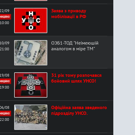
Заява з приводу
22/09
мобілізації в РФ
ОФІЦІЙНО
10:00
ОЭБ1-ТОД "Неімеюшій
10/09
аналогом в міре ТМ"
21:00
31 рік тому розпочався
19/08
бойовий шлях УНСО!
ОФІЦІЙНО
19:00
Офіційна заява зведеного
06/08
підрозділу УНСО.
ОФІЦІЙНО
22:00