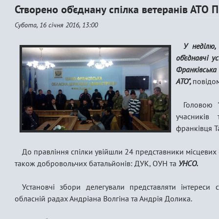
Створено об’єднану спілка ветеранів АТО 
Субота, 16 січня 2016, 13:00
У неділю,
об’єднавчі у
Франківська 
АТО",
повідо
Головою "
учасників 
франківця Т
До правління спілки увійшли 24 представники місцевих о
також добровольчих батальйонів: ДУК, ОУН та
УНСО.
Установчі збори делегували представляти інтереси с
обласній радах Андріана Волгіна та Андрія Долика.