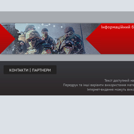
Інформаційний б
|
КОНТАКТИ
ПАРТНЕРИ
Текст доступний на
Передрук та інші варіанти використання мате
Інтернет-видання можуть вик