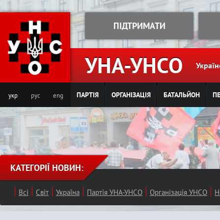
Jump to navigation
ПІДТРИМАТИ
УНА-УНСО
Україн
ПАРТІЯ
ОРГАНІЗАЦІЯ
БАТАЛЬЙОН
ПЕ
укр
рус
eng
КАТЕГОРІЇ НОВИН:
Всі
Світ
Україна
Партія УНА-УНСО
Організація УНСО
Н