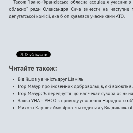
Також “Івано-Франківська обласна асоціація учасників 
обласної ради Олександра Сича винести на наступне 
депутатської комісії, яка б опікувалася учасниками АТО.
Читайте також:
Відійшов у вічність друг Шаміль
Ігор Мазур про іноземних добровольців, які воюють в 
Ігор Мазур: "Є передчуття що нас чекає сувора осінь на 
Заява УНА – УНСО з приводу утворення Народного об
Микола Карпюк ймовірно знаходиться у Владикавказі