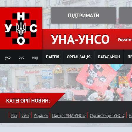
Jump to navigation
ПІДТРИМАТИ
УНА-УНСО
Україн
ПАРТІЯ
ОРГАНІЗАЦІЯ
БАТАЛЬЙОН
ПЕ
укр
рус
eng
КАТЕГОРІЇ НОВИН:
Всі
Світ
Україна
Партія УНА-УНСО
Організація УНСО
Н