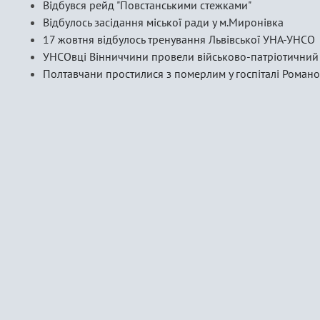
Відбувся рейд "Повстанськими стежками"
Відбулось засідання міської ради у м.Миронівка
17 жовтня відбулось тренування Львівської УНА-УНСО
УНСОвці Вінниччини провели військово-патріотичний
Полтавчани простилися з померлим у госпіталі Роман