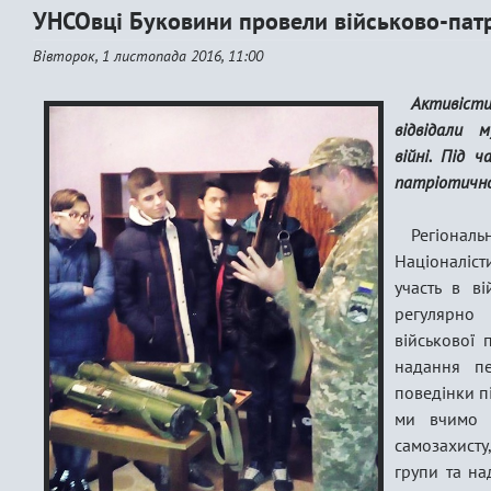
УНСОвці Буковини провели військово-патр
Вівторок, 1 листопада 2016, 11:00
Активіст
відвідали м
війні. Під 
патріотично
Регіон
Націоналіс
участь в ві
регулярно
військової 
надання п
поведінки п
ми вчимо 
самозахисту,
групи та на