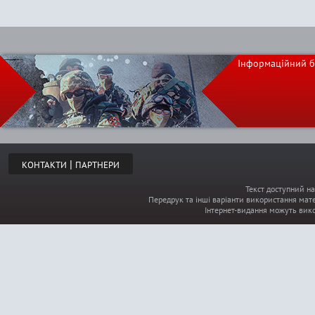
Інформаційний б
|
КОНТАКТИ
ПАРТНЕРИ
Текст доступний на
Передрук та інші варіанти використання мате
Інтернет-видання можуть вик