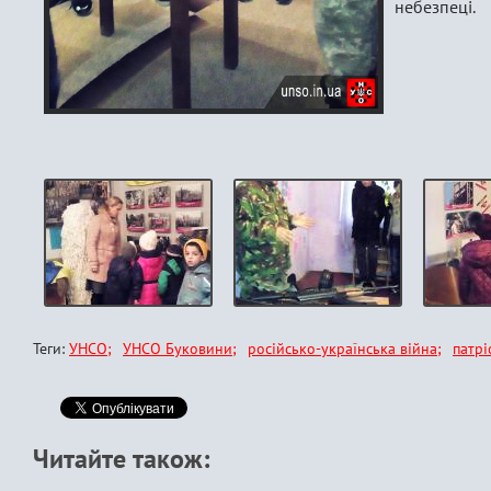
небезпеці.
Теги:
УНСО
УНСО Буковини
російсько-українська війна
патрі
Читайте також: