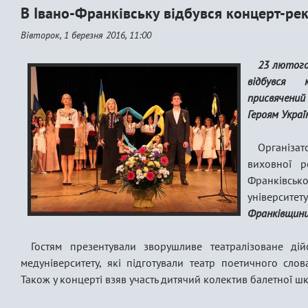
В Івано-Франківську відбувся концерт-ре
Вівторок, 1 березня 2016, 11:00
23 лютого 
відбувся 
присвячений
Героям Украї
Організа
виховної р
Франківс
університ
Франківщини
Гостям презентували зворушливе театралізоване дій
медуніверситету, які підготували театр поетичного слов
Також у концерті взяв участь дитячий колектив балетної шк