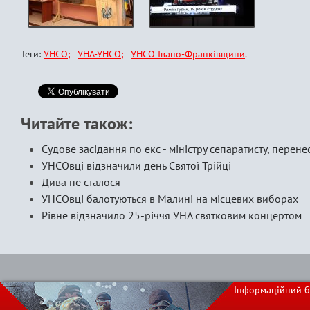
Теги:
УНСО
УНА-УНСО
УНСО Івано-Франківщини
Читайте також:
Судове засідання по екс - міністру сепаратисту, перене
УНСОвці відзначили день Святої Трійці
Дива не сталося
УНСОвці балотуються в Малині на місцевих виборах
Рівне відзначило 25-річчя УНА святковим концертом
Інформаційний б