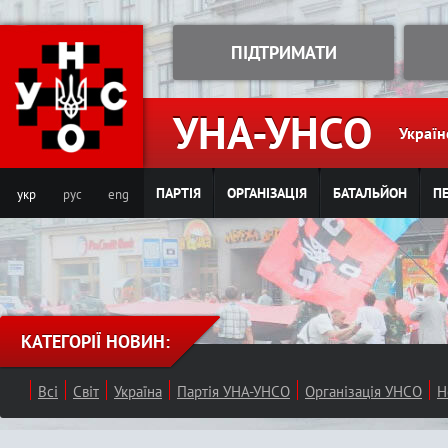
Jump to navigation
ПІДТРИМАТИ
УНА-УНСО
Україн
ПАРТІЯ
ОРГАНІЗАЦІЯ
БАТАЛЬЙОН
ПЕ
укр
рус
eng
КАТЕГОРІЇ НОВИН:
Всі
Світ
Україна
Партія УНА-УНСО
Організація УНСО
Н