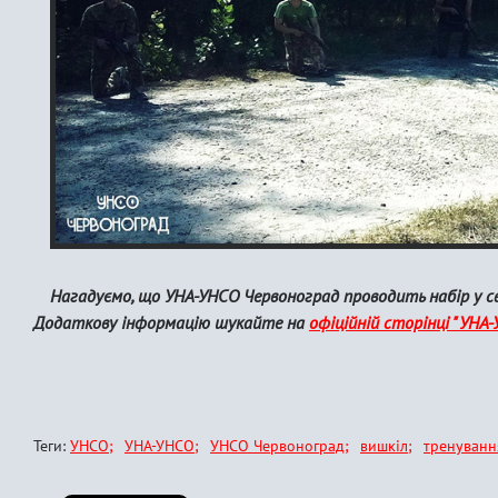
Нагадуємо, що УНА-УНСО Червоноград проводить набір у св
Додаткову інформацію шукайте на
офіційній сторінці "УН
Теги:
УНСО
УНА-УНСО
УНСО Червоноград
вишкіл
тренуван