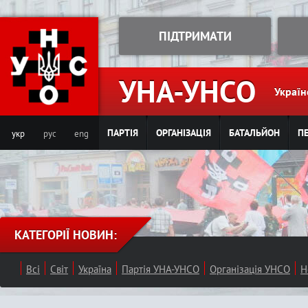
Jump to navigation
ПІДТРИМАТИ
УНА-УНСО
Україн
ПАРТІЯ
ОРГАНІЗАЦІЯ
БАТАЛЬЙОН
ПЕ
укр
рус
eng
КАТЕГОРІЇ НОВИН:
Всі
Світ
Україна
Партія УНА-УНСО
Організація УНСО
Н