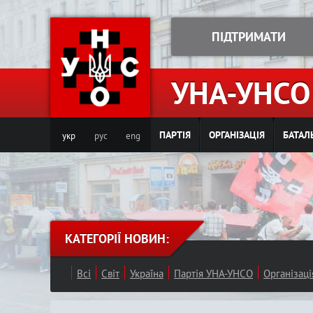
ПІДТРИМАТИ
УНА-УНСО
ПАРТІЯ
ОРГАНІЗАЦІЯ
БАТАЛ
укр
рус
eng
КАТЕГОРІЇ НОВИН:
Всі
Світ
Україна
Партія УНА-УНСО
Організац