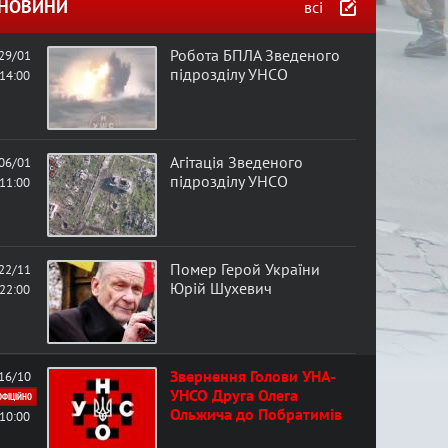
в
НОВИНИ
всі
а
Робота БПЛА Зведеного
29/01
підрозділу УНСО
14:00
ф
о
Агітація Зведеного
06/01
підрозділу УНСО
11:00
р
м
Помер Герой України
22/11
а
Юрій Шухевич
22:00
Звернення Голови УНА-
16/10
УНСО Друга Олега
ОФІЦІЙНО
Ольжича до Побратимів
10:00