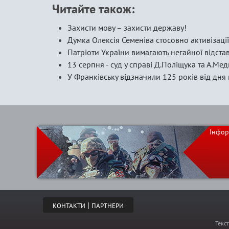
Читайте також:
Захисти мову – захисти державу!
Думка Олексія Семеніва стосовно активізації
Патріоти України вимагають негайної відста
13 серпня - суд у справі Д.Поліщука та А.Ме
У Франківську відзначили 125 років від дн
Інфор
|
КОНТАКТИ
ПАРТНЕРИ
Текс