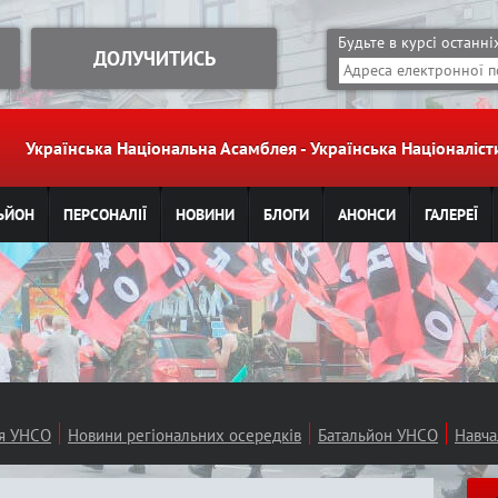
Jump to navigation
Будьте в курсі останн
ДОЛУЧИТИСЬ
Українська Національна Асамблея - Українська Націоналі
ЬЙОН
ПЕРСОНАЛІЇ
НОВИНИ
БЛОГИ
АНОНСИ
ГАЛЕРЕЇ
ія УНСО
Новини регіональних осередків
Батальйон УНСО
Навча