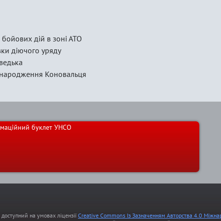
 бойових дій в зоні АТО
вки діючого уряду
дведька
я народження Коновальця
маційний буклет УНСО
т доступний на умовах ліцензії
Creative Commons Із Зазначенням Авторства 4.0 Міжна