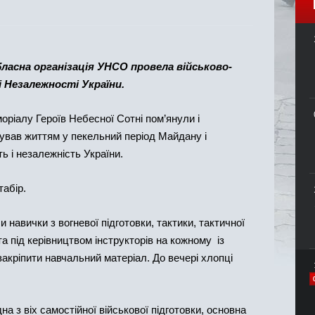
обласна організація УНСО провела військово-
 Незалежності України.
іалу Героїв Небесної Сотні пом’янули і
ував життям у пекельний період Майдану і
ь і незалежність України.
табір.
навички з вогневої підготовки, тактики, тактичної
а під керівництвом інструкторів на кожному із
акріпити навчальний матеріал. До вечері хлопці
а з віх самостійної військової підготовки, основна