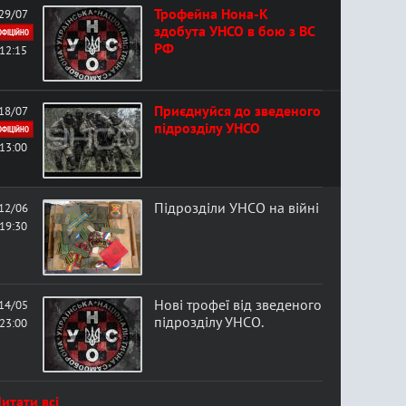
Трофейна Нона-К
29/07
здобута УНСО в бою з ВС
ОФІЦІЙНО
РФ
12:15
Приєднуйся до зведеного
18/07
підрозділу УНСО
ОФІЦІЙНО
13:00
Підрозділи УНСО на війні
12/06
19:30
Нові трофеї від зведеного
14/05
підрозділу УНСО.
23:00
итати всі