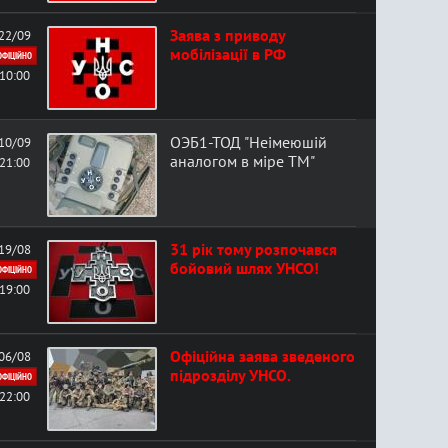
Заява з приводу
22/09
мобілізації в РФ
ОФІЦІЙНО
10:00
ОЭБ1-ТОД "Неімеюшій
10/09
аналогом в міре ТМ"
21:00
31 рік тому розпочався
19/08
бойовий шлях УНСО!
ОФІЦІЙНО
19:00
Офіційна заява зведеного
06/08
підрозділу УНСО.
ОФІЦІЙНО
22:00