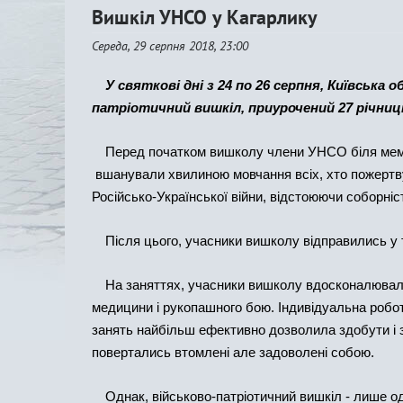
Вишкіл УНСО у Кагарлику
Середа, 29 серпня 2018, 23:00
У святкові дні з 24 по 26 серпня, Київська 
патріотичний вишкіл, приурочений 27 річниці
Перед початком вишколу члени УНСО біля мемор
вшанували хвилиною мовчання всіх, хто пожертв
Російсько-Української війни, відстоюючи соборніст
Після цього, учасники вишколу відправились у 
На заняттях, учасники вишколу вдосконалювали 
медицини і рукопашного бою. Індивідуальна робот
занять найбільш ефективно дозволила здобути і з
повертались втомлені але задоволені собою.
Однак, військово-патріотичний вишкіл - лише одн