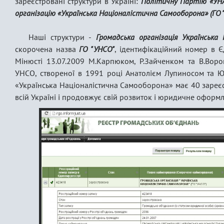
зареєстровані структури в Україні:
Політичну Партію «УН
організацію «Українська Націоналістична Самооборона» (ГО 
Наші структури -
Громадська організація Українська
скорочена назва
ГО "УНСО"
, ідентифікаційний номер в
Мінюсті 13.07.2009 М.Карпюком, Р.Зайченком та В.Во
УНСО, створеної в 1991 році Анатолієм Лупиносом та Ю
«Українська Націоналістична Самооборона» має 40 зареє
всій Україні і продовжує свій розвиток і юридичне оформ