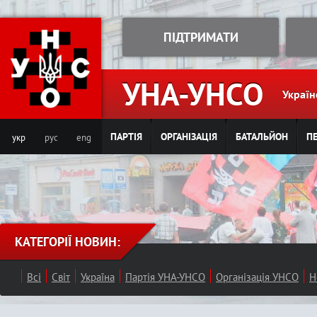
Jump to navigation
ПІДТРИМАТИ
УНА-УНСО
Україн
ПАРТІЯ
ОРГАНІЗАЦІЯ
БАТАЛЬЙОН
ПЕ
укр
рус
eng
КАТЕГОРІЇ НОВИН:
Всі
Світ
Україна
Партія УНА-УНСО
Організація УНСО
Н