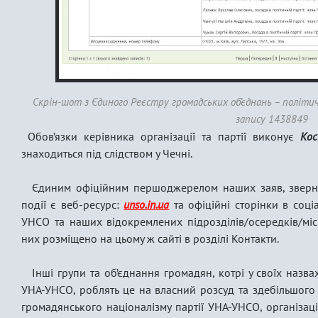
Скрін-шот з Єдиного Реєстру громадських об’єднань – політичн
запису 1438849
Обов’язки керівника організації та партії виконує
Ко
знаходиться під слідством у Чечні.
Єдиним офіційним першоджерелом наших заяв, зверне
події є веб-ресурс:
unso
.
in
.
ua
та офіційні сторінки в соц
УНСО та наших відокремлених підрозділів/осередків/міс
них розміщено на цьому ж сайті в розділі Контакти.
Інші групи та об’єднання громадян, котрі у своїх назв
УНА-УНСО, роблять це на власний розсуд та здебільшого 
громадянського націоналізму партії УНА-УНСО, організац