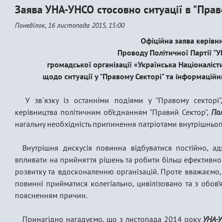
Заява УНА-УНСО стосовно ситуації в "Прав
Понеділок, 16 листопада 2015, 15:00
Офіційна заява керівн
Проводу Політичної Партії "У
громадської організації «Українська Націоналіс
щодо ситуації у "Правому Секторі" та інформацій
У зв`язку із останніми подіями у "Правому секторі
керівництва політичним об’єднанням "Правий Сектор",
По
нагальну необхідність припинення патріотами внутрішньоп
Внутрішня дискусія повинна відбуватися постійно, а
впливати на прийняття рішень та робити більш ефективною 
розвитку та вдосконаленню організацій. Проте вважаємо,
повинні прийматися колегіально, цивілізовано та з обов
поясненням причин.
Принагідно нагадуємо, що з листопада 2014 року
УНА-