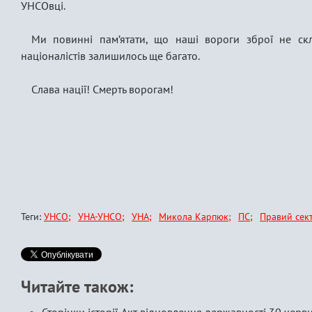
УНСОвці.
Ми повинні пам’ятати, що наші вороги зброї не скл
націоналістів залишилось ще багато.
Слава нації! Смерть ворогам!
Теги:
УНСО
УНА-УНСО
УНА
Микола Карпюк
ПС
Правий сек
Читайте також: