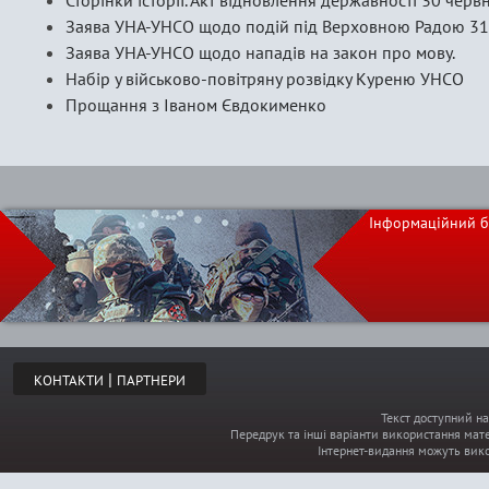
Сторінки історії. Акт відновлення державності 30 черв
Заява УНА-УНСО щодо подій під Верховною Радою 31 
Заява УНА-УНСО щодо нападів на закон про мову.
Набір у військово-повітряну розвідку Куреню УНСО
Прощання з Іваном Євдокименко
Інформаційний б
|
КОНТАКТИ
ПАРТНЕРИ
Текст доступний на
Передрук та інші варіанти використання мате
Інтернет-видання можуть вик