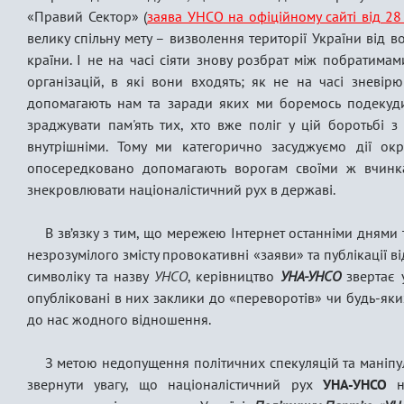
«Правий Сектор» (
заява УНСО на офіційному сайті від 28
велику спільну мету – визволення території України від в
країни. І не на часі сіяти знову розбрат між побратимам
організацій, в які вони входять; як не на часі зневірюв
допомагають нам та заради яких ми боремось подекуди 
зраджувати пам'ять тих, хто вже поліг у цій боротьбі 
внутрішніми. Тому ми категорично засуджуємо дії ок
опосередковано допомагають ворогам своїми ж вчинк
знекровлювати націоналістичний рух в державі.
В зв’язку з тим, що мережею Інтернет останніми днями 
незрозумілого змісту провокативні «заяви» та публікації ві
символіку та назву
УНСО
, керівництво
УНА-УНСО
звертає у
опубліковані в них заклики до «переворотів» чи будь-як
до нас жодного відношення.
З метою недопущення політичних спекуляцій та маніп
звернути увагу, що націоналістичний рух
УНА-УНСО
на