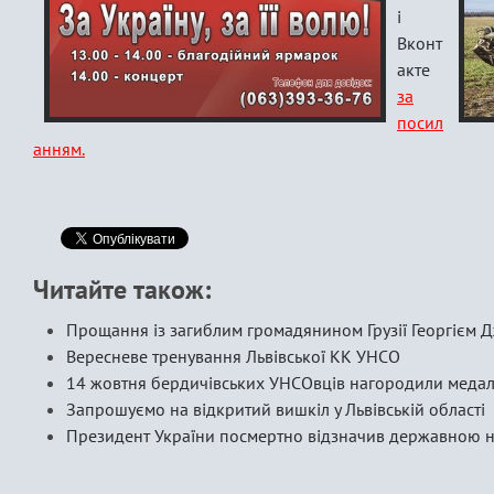
і
Вконт
акте
за
посил
анням.
Читайте також:
Прощання із загиблим громадянином Грузії Георгієм 
Вересневе тренування Львівської КК УНСО
14 жовтня бердичівських УНСОвців нагородили меда
Запрошуємо на відкритий вишкіл у Львівській області
Президент України посмертно відзначив державною 