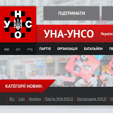
Jump to navigation
ПІДТРИМАТИ
УНА-УНСО
Україн
ПАРТІЯ
ОРГАНІЗАЦІЯ
БАТАЛЬЙОН
ПЕ
укр
рус
eng
КАТЕГОРІЇ НОВИН:
Всі
Світ
Україна
Партія УНА-УНСО
Організація УНСО
Н