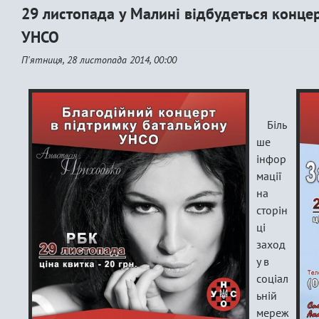
29 листопада у Малині відбудеться конце
УНСО
П'ятниця, 28 листопада 2014, 00:00
Біль
ше
інфор
мації
на
сторін
ці
заход
у в
соціал
ьній
мереж