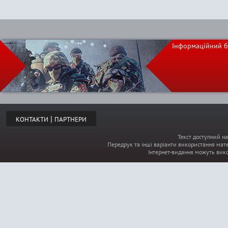
Інформаційний б
|
КОНТАКТИ
ПАРТНЕРИ
Текст доступний на
Передрук та інші варіанти використання мате
Інтернет-видання можуть вик