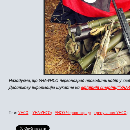
Нагадуємо, що УНА-УНСО Червоноград проводить набір у свої
Додаткову інформацію шукайте на
офіційній сторінці "УНА
Теги:
УНСО
УНА-УНСО
УНСО Червоноград
тренування УНСО