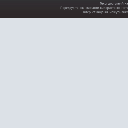
Текст доступний на
Передрук та інші варіанти використання мате
Інтернет-видання можуть вик