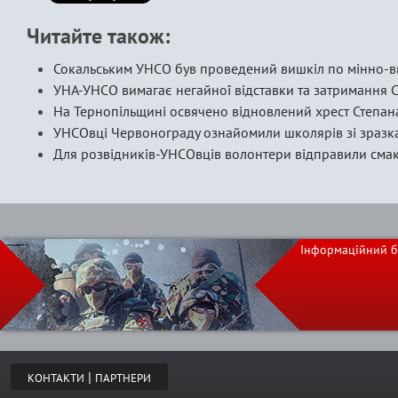
Читайте також:
Сокальським УНСО був проведений вишкіл по мінно-ви
УНА-УНСО вимагає негайної відставки та затримання 
На Тернопільщині освячено відновлений хрест Степа
УНСОвці Червонограду ознайомили школярів зі зразк
Для розвідників-УНСОвців волонтери відправили сма
Інформаційний б
|
КОНТАКТИ
ПАРТНЕРИ