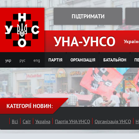
Jump to navigation
ПІДТРИМАТИ
УНА-УНСО
Україн
ПАРТІЯ
ОРГАНІЗАЦІЯ
БАТАЛЬЙОН
ПЕ
укр
рус
eng
КАТЕГОРІЇ НОВИН:
Всі
Світ
Україна
Партія УНА-УНСО
Організація УНСО
Н