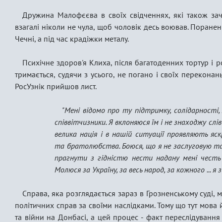
Дружина Малофєєва в своїх свідченнях, які також зач
взагалі ніколи не чула, щоб чоловік десь воював. Поранен
Чечні, а під час крадіжки металу.
Психічне здоров'я Клиха, після багатоденних тортур і р
тримається, судячи з усього, не погано і своїх перекона
РосУзнік прийшов лист.
"Мені відомо про ту підтримку, солідарності,
співвітчизники. Я вклоняюся їм і не знаходжу слів
велика нація і в нашій ситуації проявляють яс
та братолюбства. Боюся, що я не заслуговую так
прагнути з гідністю нести надану мені честь -
Молюся за Україну, за весь народ, за кожного ... я з
Справа, яка розглядається зараз в Грозненському суді,
політичних справ за своїми наслідками. Тому що тут мова 
та війни на Донбасі, а цей процес - факт переслідування 