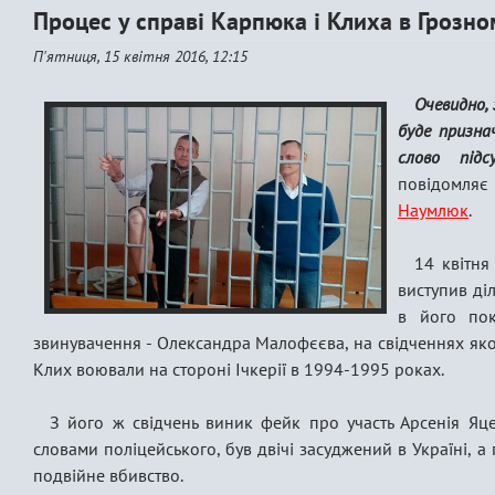
Процес у справі Карпюка і Клиха в Грозн
П'ятниця, 15 квітня 2016, 12:15
Очевидно, 
буде призна
слово підс
повідомля
Наумлюк
.
14 квітня
виступив ді
в його пок
звинувачення - Олександра Малофєєва, на свідченнях як
Клих воювали на стороні Ічкерії в 1994-1995 роках.
З його ж свідчень виник фейк про участь Арсенія Яце
словами поліцейського, був двічі засуджений в Україні, а 
подвійне вбивство.