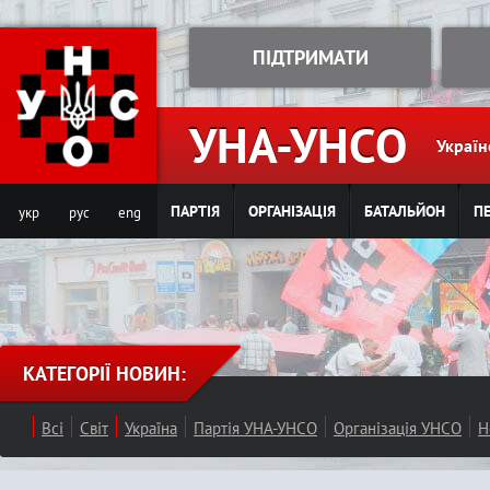
Jump to navigation
ПІДТРИМАТИ
УНА-УНСО
Україн
ПАРТІЯ
ОРГАНІЗАЦІЯ
БАТАЛЬЙОН
ПЕ
укр
рус
eng
КАТЕГОРІЇ НОВИН:
Всі
Світ
Україна
Партія УНА-УНСО
Організація УНСО
Н