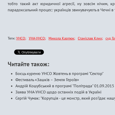
тобто такий акт юридичної агресії, ну зовсім нічим, кр
парадоксальний процес: українців звинувачують в Чечні в 
Теги:
УНСО
УНА-УНСО
Микола Карпюк
Станіслав Клих
суд Г
Читайте також:
Боєць куреню УНСО Жовтень в програмі "Сектор"
Фестиваль «Зашків – Земля Героїв»
Андрій Кошубський в програмі "Політрада" 01.09.2015
Заява УНА-УНСО щодо останніх подій в Україні
Сергій Чумак: "Корупція - це монстр, який роз'їдає наш