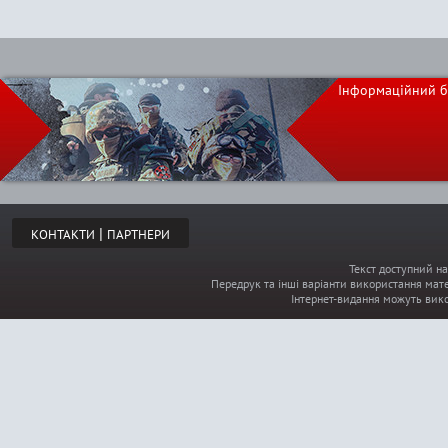
Інформаційний б
|
КОНТАКТИ
ПАРТНЕРИ
Текст доступний на
Передрук та інші варіанти використання мате
Інтернет-видання можуть вик