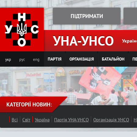
Jump to navigation
ПІДТРИМАТИ
УНА-УНСО
Україн
ПАРТІЯ
ОРГАНІЗАЦІЯ
БАТАЛЬЙОН
ПЕ
укр
рус
eng
КАТЕГОРІЇ НОВИН:
Всі
Світ
Україна
Партія УНА-УНСО
Організація УНСО
Н