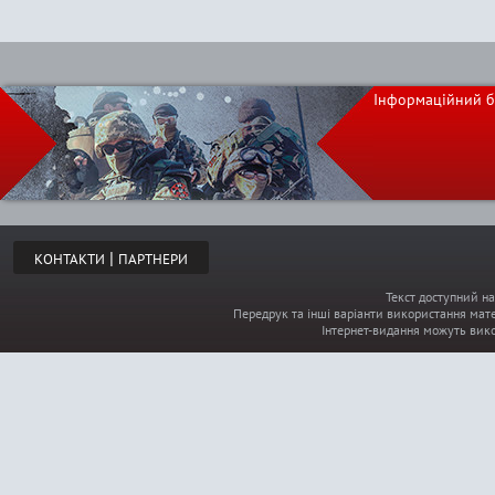
Інформаційний б
|
КОНТАКТИ
ПАРТНЕРИ
Текст доступний на
Передрук та інші варіанти використання мате
Інтернет-видання можуть вик