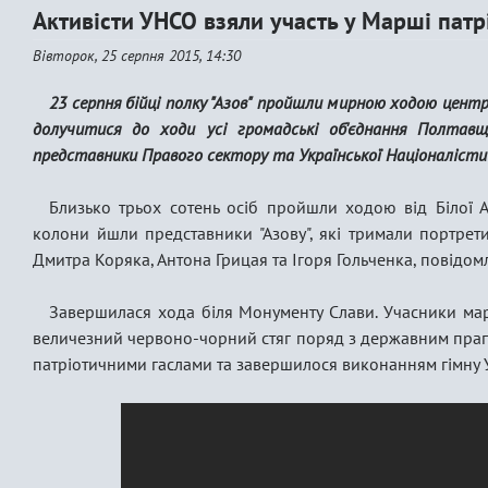
Активісти УНСО взяли участь у Марші патрі
Вівторок, 25 серпня 2015, 14:30
23 серпня бійці полку "Азов" пройшли мирною ходою цент
долучитися до ходи усі громадські об'єднання Полтавщ
представники Правого сектору та Української Націоналіст
Близько трьох сотень осіб пройшли ходою від Білої А
колони йшли представники "Азову", які тримали портрети
Дмитра Коряка, Антона Грицая та Ігоря Гольченка, повідо
Завершилася хода біля Монументу Слави. Учасники ма
величезний червоно-чорний стяг поряд з державним прап
патріотичними гаслами та завершилося виконанням гімну 