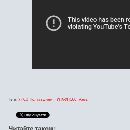
Теги:
УНСО Полтавщини
УНА-УНСО
Азов
Читайте також: