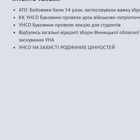
АТО: Бойовики били 54 рази, застосовували важку зб
КК УНСО Буковини провела урок військово-патріотичн
УНСО Буковини провели лекцію для студентів
Відбулись загальні відкриті збори Вінницької обласної
заснування УНА
УНСО НА ЗАХИСТІ РОДИННИХ ЦІННОСТЕЙ