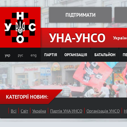
Jump to navigation
ПІДТРИМАТИ
УНА-УНСО
Україн
ПАРТІЯ
ОРГАНІЗАЦІЯ
БАТАЛЬЙОН
ПЕ
укр
рус
eng
КАТЕГОРІЇ НОВИН:
Всі
Світ
Україна
Партія УНА-УНСО
Організація УНСО
Н