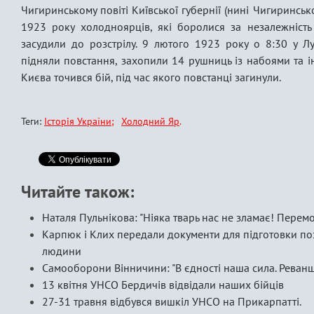
Чигиринському повіті Київської губернії (нині Чигиринськ
1923 року холодноярців, які боролися за незалежність 
засудили до розстрілу. 9 лютого 1923 року о 8:30 у Лук
підняли повстання, захопили 14 рушниць із набоями та 
Києва точився бій, під час якого повстанці загинули.
Теги:
Історія України
Холодний Яр
Читайте також:
Наталя Пульнікова: "Ніяка тварь нас не зламає! Перем
Карпюк і Клих передали документи для підготовки поз
людини
Самооборони Вінничини: "В єдності наша сила. Реванши
13 квітня УНСО Бердичів відвідали наших бійців
27-31 травня відбувся вишкіл УНСО на Прикарпатті.