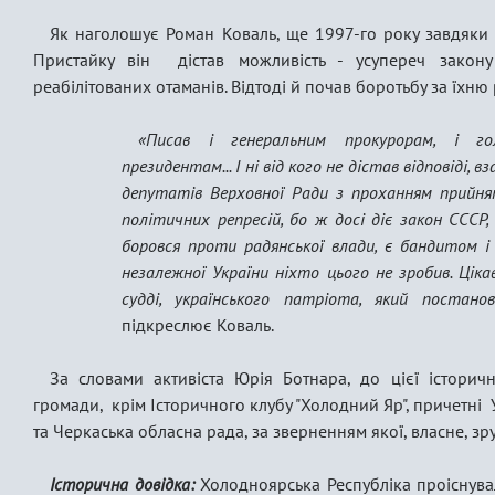
Як наголошує Роман Коваль, ще 1997-го року завдяки
Пристайку він дістав можливість - усупереч закон
реабілітованих отаманів. Відтоді й почав боротьбу за їхню
«Писав і генеральним прокурорам, і гол
президентам... І ні від кого не дістав відповіді, вз
депутатів Верховної Ради з проханням прийня
політичних репресій, бо ж досі діє закон СССР,
боровся проти радянської влади, є бандитом і р
незалежної України ніхто цього не зробив. Ці
судді, українського патріота, який постано
підкреслює Коваль.
За словами активіста Юрія Ботнара, до цієї історич
громади, крім Історичного клубу "Холодний Яр", причетні У
та Черкаська обласна рада, за зверненням якої, власне, зр
Історична довідка:
Холодноярська Респyбліка проіснув