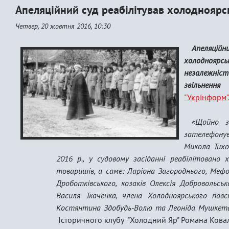
Апеляційний суд реабілітував холодноярс
Четвер, 20 жовтня 2016, 10:30
Апеляційн
холоднояр
незалежніс
звільнення
"Укрінформ"
«Щойно з
зателефонув
Микола Тихо
2016 р., у судовому засіданні реабілітовано х
товаришів, а саме: Ларіона Загороднього, Мефод
Дроботківського, козаків Олексія Добровольськ
Василя Ткаченка, члена Холодноярського повс
Костянтина Здобудь-Волю та Леоніда Мушкета
Історичного клубу "Холодний Яр" Романа Ковал