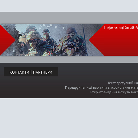
Інформаційний б
|
КОНТАКТИ
ПАРТНЕРИ
Текст доступний на
Передрук та інші варіанти використання мате
Інтернет-видання можуть вик