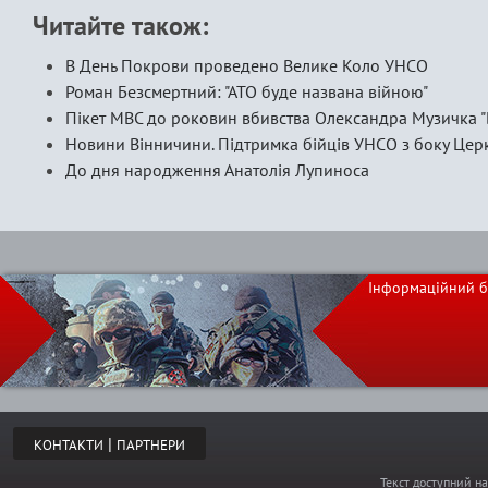
Читайте також:
В День Покрови проведено Велике Коло УНСО
Роман Безсмертний: "АТО буде названа війною"
Пікет МВС до роковин вбивства Олександра Музичка "
Новини Вінничини. Підтримка бійців УНСО з боку Цер
До дня народження Анатолія Лупиноса
Інформаційний б
|
КОНТАКТИ
ПАРТНЕРИ
Текст доступний на