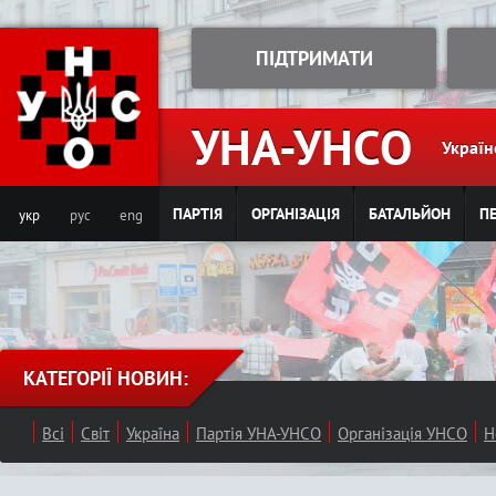
Jump to navigation
ПІДТРИМАТИ
УНА-УНСО
Україн
ПАРТІЯ
ОРГАНІЗАЦІЯ
БАТАЛЬЙОН
ПЕ
укр
рус
eng
КАТЕГОРІЇ НОВИН:
Всі
Світ
Україна
Партія УНА-УНСО
Організація УНСО
Н