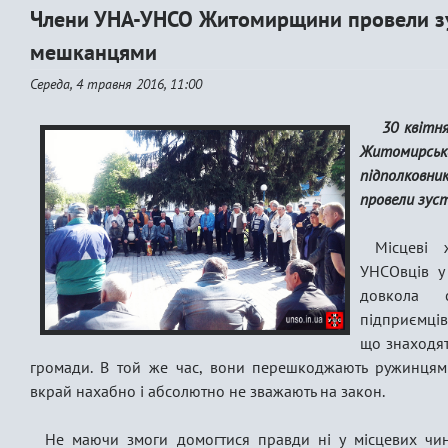
Члени УНА-УНСО Житомирщини провели зу
мешканцями
Середа, 4 травня 2016, 11:00
30 квітн
Житомирськ
підполков
провели зус
Місцеві 
УНСОвців у
довкола с
підприємців
що знаходят
громади. В той же час, вони перешкоджають ружинцям
вкрай нахабно і абсолютно не зважають на закон.
Не маючи змоги домогтися правди ні у місцевих чинов