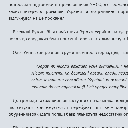
попросили підтримки в представників УНСО, як громадсь
захист інтересів громадян України та дотримання по
відгукнувся на це прохання.
В селищі Ружин, біля пам’ятника Героям України, на зус
чоловік, серед яких були присутні голова та кілька депута
Олег Умінський розповів ружинцям про історію, цілі, і 
«Зараз як ніколи важливо усім активним, і 
місцях тиснути на державні органи влади, пер
всіма законними способами. Українці за останні
талант до самоорганізації. Цей процес потрібно
До громади також вийшов заступник начальника поліці
що ситуація відстежується, і перебуває під їхнім кон
обуренням закидати поліції бездіяльність та недостатню о
Після тривалої розмови з громадою було прийнято рі