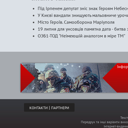
Під Ірпенем депутат зніс знак Героям Небес
У Києві вандали знищують мальовниче уро
Місто Героїв. Самооборона Маріуполя
19 липня для унсовців памятна дата - битва
ОЭБ1-ТОД "Неімеюшій аналогом в міре ТМ"
Інфор
|
КОНТАКТИ
ПАРТНЕРИ
Текс
Передрук та інші варіанти вико
Інтернет-виданн