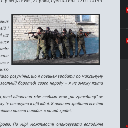
трілець СЕЙМ, 22 роки, Сумська обл. 22.01.2015р.
вонив
ій, і
і ще
лися
отім
ично
вився
днією
шло розуміння, що я повинен зробити по максимуму
извольній боротьбі свого народу – я не зможу жити
в, такі відносини між людьми яких „на гражданці” не
жу їх покинути в цій війні. Я повинен зробити все для
льно навели порядок в нашій країні.
роєю. По мірі можливості опановувати володіння
Ч