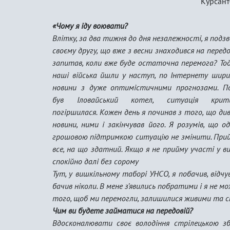
Курсант-с
«Чому я іду воювати?
Влітку, за два тижня до дня незалежності, я подз
своєму другу, що вже з весни знаходився на передов
запитав, коли вже буде остаточна перемога? Тод
наші війська йшли у наступ, по Інтернету шири
новини з дуже оптимістичними прогнозами. П
був Іловайський котел, ситуація крит
погіршилася. Кожен день я починав з того, що ди
новини, ними і закінчував його. Я розумів, що о
грошовою підтримкою ситуацію не змінити. Прий
все, на що здатний. Якщо я не прийму участі у в
спокійно далі без сорому
Тут, у вишкільному таборі УНСО, я побачив, відчу
бачив ніколи. В мене з’явились побратими і я не мо
того, щоб ми перемогли, залишилися живими та спі
Чим ви будете займатися на передовій?
Вдосконалювати своє володіння стрілецькою зб