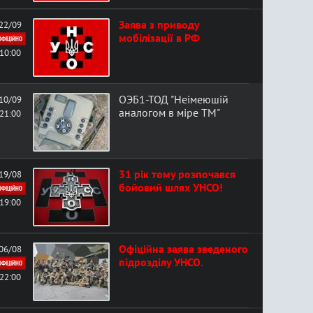
Заява з приводу
22/09
мобілізації в РФ
ОФІЦІЙНО
10:00
ОЭБ1-ТОД "Неімеюшій
10/09
аналогом в міре ТМ"
21:00
31 рік тому розпочався
19/08
бойовий шлях УНСО!
ОФІЦІЙНО
19:00
Офіційна заява зведеного
06/08
підрозділу УНСО.
ОФІЦІЙНО
22:00