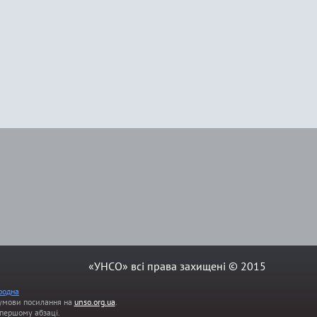
«УНСО» всі права захищені © 2015
родна
а умови посилання на
unso.org.ua
.
першому абзаці.