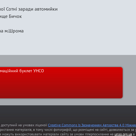
ної Сотні заради автомийки
чище Бичок
 за м.Шрома
маційний буклет УНСО
т доступний на умовах ліцензії
Creative Commons Із Зазначенням Авторства 4.0 Міжна
ристання матеріалів, в тому числі фотографій, що розміщені на сайті, дозволяється з
я можуть використовувати матеріали сайту за умови гіперпосилання на
unso.org.ua
в 