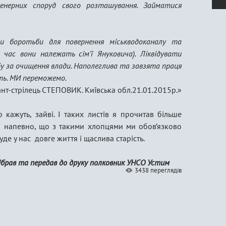
енерних споруд свого розташування. Займатися
и боротьби для повернення міськводоканалу та
час вони належать сім’ї Януковича). Ліквідувати
бу за очищення влади. Наполеглива та завзята праця
арість. МИ переможемо.
нт-стрілець СТЕПОВИК. Київська обл.21.01.2015р.»
о кажуть, зайві. І таких листів я прочитав більше
аю напевно, що з такими хлопцями ми обов’язково
уде у нас довге життя і щаслива старість.
брав та передав до друку полковник УНСО Устим
3438 переглядів