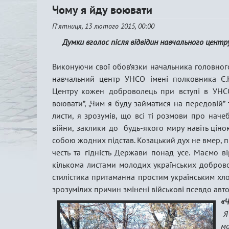
Чому я йду воювати
П'ятниця, 13 лютого 2015, 00:00
Думки вголос після відвідин навчального центр
Виконуючи свої обов’язки начальника головног
навчальний центр УНСО імені полковника Є.К
Центру кожен доброволець при вступі в УНСО
воювати”, „Чим я буду займатися на передовій” 
листи, я зрозумів, що всі ті розмови про начеб
війни, заклики до будь-якого миру навіть ціно
собою жодних підстав. Козацький дух не вмер, п
честь та гідність Держави понад усе. Маємо ві
кількома листами молодих українських добровол
стилістика притаманна простим українським хло
зрозумілих причин змінені військові псевдо авто
«Ч
Я 
мо