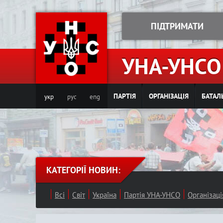
ПІДТРИМАТИ
УНА-УНСО
ПАРТІЯ
ОРГАНІЗАЦІЯ
БАТАЛ
укр
рус
eng
КАТЕГОРІЇ НОВИН:
Всі
Світ
Україна
Партія УНА-УНСО
Організац