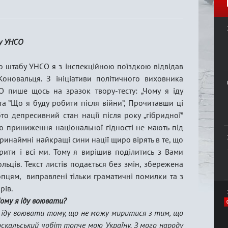
у УНСО
о штабу УНСО я з інспекційною поїздкою відвідав
оновальця. З ініціативи політичного виховника
 пише щось на зразок твору-тесту: „Чому я іду
та ”Що я буду робити після війни”, Прочитавши ці
то депресивний стан нації після року „гібридної”
ю приниження національної гідності не мають під
ринаймні найкращі сини нації щиро вірять в те, що
рити і всі ми. Тому я вирішив поділитись з Вами
ьців. Текст листів подається без змін, збережена
пцям, виправлені тільки граматичні помилки та з
рів.
ому я іду воювати?
іду воювати тому, що не можу миритися з тим, що
скальський чобіт топче мою Україну. З мого народу