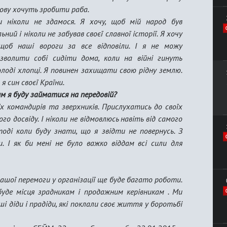
ову хочуть зробити раба.
 ніколи не здамося. Я хочу, щоб мій народ був
льний і ніколи не забував своєї славної історії. Я хочу
щоб наші вороги за все відповіли. І я не можу
зволити собі сидіти дома, коли на війні гинуть
лоді хлопці. Я повинен захищати свою рідну землю.
 я син своєї Країни.
м я буду займатися на передовій?
х командирів та зверхників. Прислухатись до своїх
о досвіду. І ніколи не відмовлюсь навіть від самого
оді коли буду знати, що я звідти не повернусь. З
. І як би мені не було важко віддам всі сили для
ашої перемоги у організації ще буде багато роботи.
буде місця зрадникам і продажним керівникам . Ми
і діди і прадіди, які поклали своє життя у боротьбі