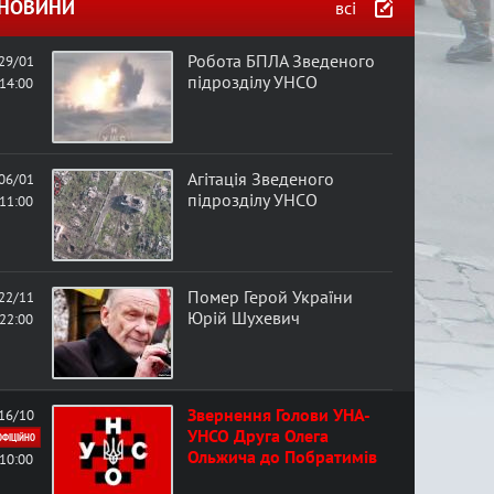
в
НОВИНИ
всі
а
Робота БПЛА Зведеного
29/01
підрозділу УНСО
14:00
ф
о
Агітація Зведеного
06/01
підрозділу УНСО
11:00
р
м
Помер Герой України
22/11
а
Юрій Шухевич
22:00
Звернення Голови УНА-
16/10
УНСО Друга Олега
ОФІЦІЙНО
Ольжича до Побратимів
10:00