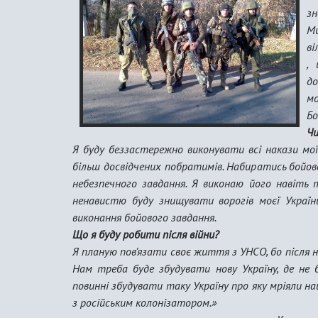
зн
Ми
ві
, 
до
мо
Бо
Чи
Я буду беззастережно виконувати всі накази мої
більш досвідчених побратимів. Набиратись бойовог
небезпечного завдання. Я виконаю його навіть т
ненавистю буду знищувати ворогів моєї України
виконання бойового завдання.
Що я буду робити після війни?
Я планую пов’язати своє життя з УНСО, бо після н
Нам треба буде збудувати нову Україну, де не 
повинні збудувати таку Україну про яку мріяли наш
з російським колонізатором.»