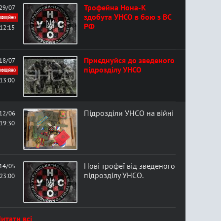
Трофейна Нона-К
29/07
здобута УНСО в бою з ВС
ОФІЦІЙНО
РФ
12:15
Приєднуйся до зведеного
18/07
підрозділу УНСО
ОФІЦІЙНО
13:00
Підрозділи УНСО на війні
12/06
19:30
Нові трофеї від зведеного
14/05
підрозділу УНСО.
23:00
итати всі