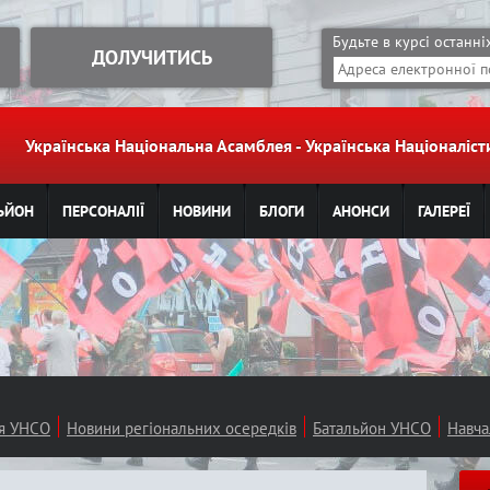
Jump to navigation
Будьте в курсі останн
ДОЛУЧИТИСЬ
Українська Національна Асамблея - Українська Націоналі
ЬЙОН
ПЕРСОНАЛІЇ
НОВИНИ
БЛОГИ
АНОНСИ
ГАЛЕРЕЇ
ія УНСО
Новини регіональних осередків
Батальйон УНСО
Навча