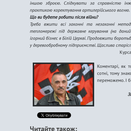
іншою зброєю. Слідкувати за справністю інж
практикою коректування артилерійського вогню.
Що ви будете робити після війни?
Треба вжити всі законні та незаконні метод
тепломережі під державне керування (на даний 
ігорний бізнес в Білій Церкві. Продовжити бороть
у деревообробному підприємстві. Щаслива ст
Курса
Коментарі, як т
сотні, тому зн
переможемо. І б
Зі
Читайте також: