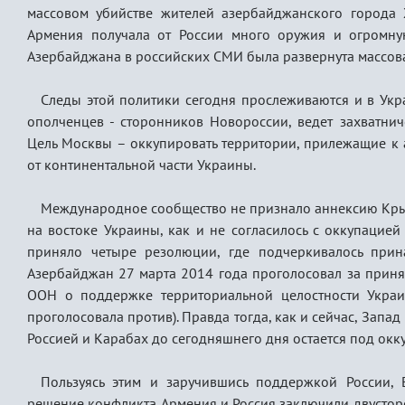
массовом убийстве жителей азербайджанского города
Армения получала от России много оружия и огромну
Азербайджана в российских СМИ была развернута массо
Следы этой политики сегодня прослеживаются и в Укра
ополченцев - сторонников Новороссии, ведет захватнич
Цель Москвы – оккупировать территории, прилежащие к 
от континентальной части Украины.
Международное сообщество не признало аннексию Крым
на востоке Украины, как и не согласилось с оккупацие
приняло четыре резолюции, где подчеркивалось прин
Азербайджан 27 марта 2014 года проголосовал за прин
ООН о поддержке территориальной целостности Украин
проголосовала против). Правда тогда, как и сейчас, Запа
Россией и Карабах до сегодняшнего дня остается под окк
Пользуясь этим и заручившись поддержкой России, 
решение конфликта. Армения и Россия заключили двусто