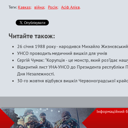
Теги:
Кавказ
війна
Росія
Асіф Алієв
Читайте також:
26 січня 1988 року - народився Михайло Жизнєвський
УНСО проводить медичний вишкіл для учнів
Сергій Чумак: "Корупція - це монстр, який роз'їдає наш
Відкритий лист УНА-УНСО до Президента республіки П
Дня Незалежності.
30-го жовтня відбувся вишкіл Червоноградської кра
Інформаційний б