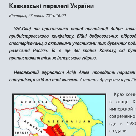
Кавказські паралелі України
Вівторок, 28 липня 2015, 16:00
УНСОвці та прихильники нашої організації добре знають
придністровського конфлікту. БІйці добровольчих підро
спостерігачами, а активними учасниками тих буремних подій, я
розв'язані Росією. Та є ще дві країни Кавказу, які б
протистояння тією ж імперською гідрою.
Незалежний журналіст Асіф Алієв проводить паралелі
ситуацією, в якій ми нині живемо.
Стаття друкується росій
Крах комм
в конце Х
имперской п
современной
где в 198
создали а