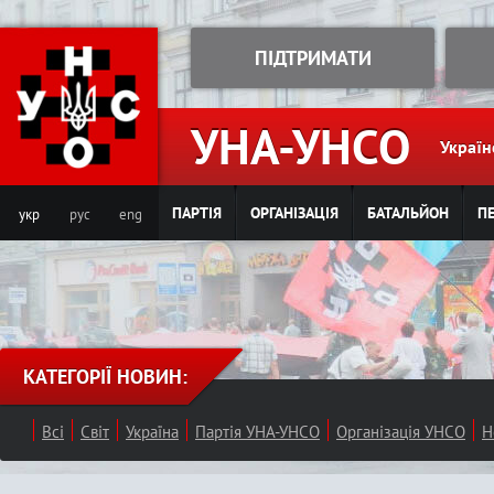
Jump to navigation
ПІДТРИМАТИ
УНА-УНСО
Україн
ПАРТІЯ
ОРГАНІЗАЦІЯ
БАТАЛЬЙОН
ПЕ
укр
рус
eng
КАТЕГОРІЇ НОВИН:
Всі
Світ
Україна
Партія УНА-УНСО
Організація УНСО
Н