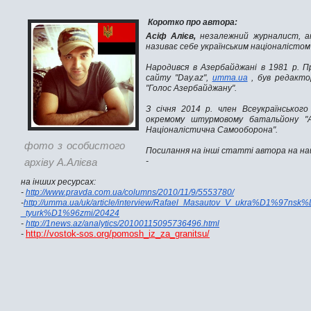
Коротко про автора:
Асіф Алієв,
незалежний журналист, ак
називає себе українським націоналісто
Народився в Азербайджані в 1981 р. П
сайту "Day.az",
umma.ua
, був редакто
"Голос Азербайджану".
З січня 2014 р. член Всеукраїнськог
окремому штурмовому батальйону "Ай
Націоналістична Самооборона".
фото з особистого
Посилання на інші статті автора на на
архіву А.Алієва
-
на інших ресурсах:
-
http://www.pravda.com.ua/columns/2010/11/9/5553780/
-
http://umma.ua/uk/article/interview/Rafael_Masautov_V_ukra%D1%9
_tyurk%D1%96zmi/20424
-
http://1news.az/analytics/20100115095736496.html
http://vostok-sos.org/pomosh_iz_za_granitsu/
-