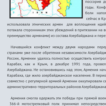
поссорив д
годы. Конф
боли напом
сейчас в Кр
использовала этнических армян для воплощения идей
потакала сторонникам этих убеждений в притязании на 
преимущество армянами) из состава Азербайджана и перех
Начавшийся конфликт между двумя народами пере
странами уже после обретения независимости Азербай
России, Армении удалось полностью осуществить контр
Карабах, как и Крым, в декабре 1991 года, провел
Азербайджана. Не остановившись над этом, Армения нач
Карабаха, где жило азербайджанское население. В перио
совместно с регулярной армией Армении оккупировали с
административно-территоральных районов Азербайджана
Армения смогла одержать эти победы при прямой воен
366-й мотострелковый полк принимал непосредствен