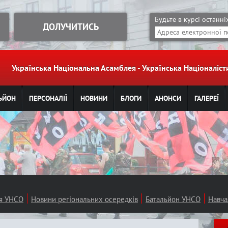
Jump to navigation
Будьте в курсі останн
ДОЛУЧИТИСЬ
Українська Національна Асамблея - Українська Націоналі
ЬЙОН
ПЕРСОНАЛІЇ
НОВИНИ
БЛОГИ
АНОНСИ
ГАЛЕРЕЇ
ія УНСО
Новини регіональних осередків
Батальйон УНСО
Навча