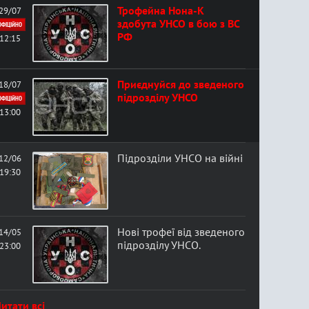
Трофейна Нона-К
29/07
здобута УНСО в бою з ВС
ОФІЦІЙНО
РФ
12:15
Приєднуйся до зведеного
18/07
підрозділу УНСО
ОФІЦІЙНО
13:00
Підрозділи УНСО на війні
12/06
19:30
Нові трофеї від зведеного
14/05
підрозділу УНСО.
23:00
итати всі