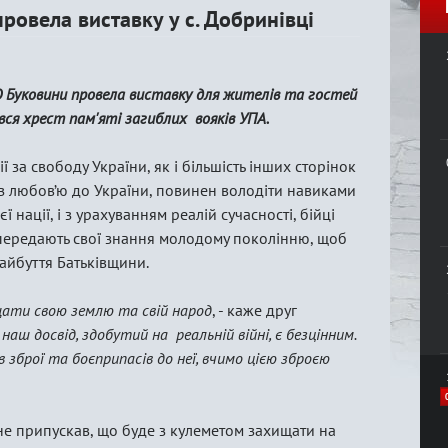
овела виставку у с. Добринівці
О Буковини провела виставку для жителів та гостей
ався хрест пам'яті загиблих вояків УПА.
 за свободу України, як і більшість інших сторінок
д з любов’ю до України, повинен володіти навиками
 нації, і з урахуванням реалій сучасності, бійці
передають свої знання молодому поколінню, щоб
айбуття Батьківщини.
щати свою землю та свій народ
, - каже друг
наш досвід, здобутий на реальній війні, є безцінним.
зброї та боєприпасів до неї, вчимо цією зброєю
 не припускав, що буде з кулеметом захищати на