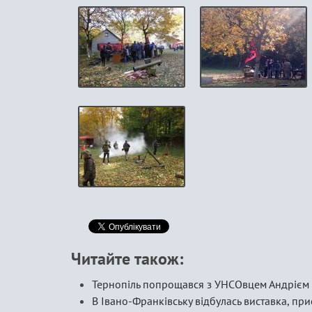
Читайте також:
Тернопіль попрощався з УНСОвцем Андріє
В Івано-Франківську відбулась виставка, п