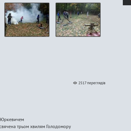
2517 переглядів
м Юркевичем
рисвячена трьом хвилям Голодомору