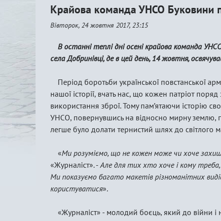
Крайова команда УНСО Буковини пр
Вівторок, 24 жовтня 2017, 23:15
В останні теплі дні осені крайова команда УНС
села Добринівці, де в цей день, 14 жовтня, освячув
Період боротьби української повстанської армії
нашої історії, вчать нас, що кожен патріот поря
використання зброї. Тому пам’ятаючи історію своєї
УНСО, повернувшись на відносно мирну землю, 
легше було долати тернистий шлях до світлого м
«
Ми розуміємо, що не кожен може чи хоче захи
«Журналіст». -
Але для тих хто хоче і кому треба, 
Ми показуємо багато макетів різноманітних видів 
користуватися
».
«Журналіст» - молодий боєць, який до війни і