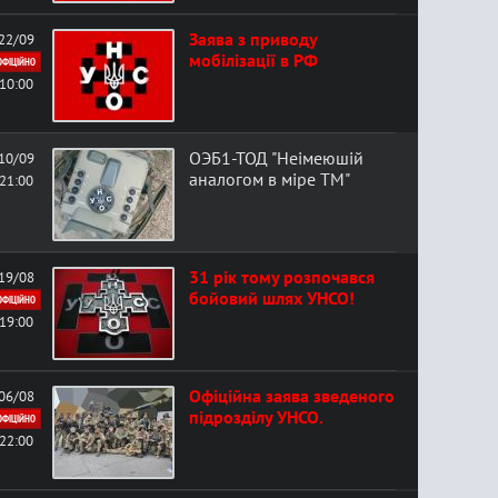
Заява з приводу
22/09
мобілізації в РФ
ОФІЦІЙНО
10:00
ОЭБ1-ТОД "Неімеюшій
10/09
аналогом в міре ТМ"
21:00
31 рік тому розпочався
19/08
бойовий шлях УНСО!
ОФІЦІЙНО
19:00
Офіційна заява зведеного
06/08
підрозділу УНСО.
ОФІЦІЙНО
22:00