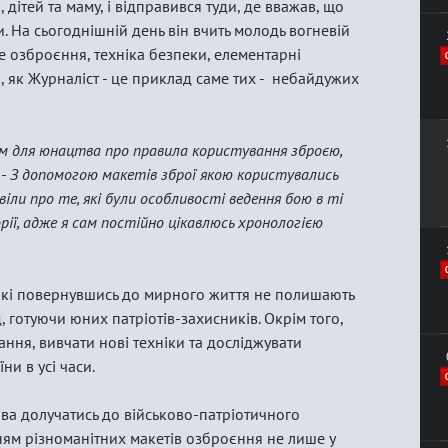
 дітей та маму, і відправився туди, де вважав, що
. На сьогоднішній день він вчить молодь вогневій
ке озброєння, техніка безпеки, елементарні
і, як Журналіст - це приклад саме тих - небайдужих
ом для юнацтва про правила користування зброєю,
 -
З допомогою макетів зброї якою користувались
віли про те, які були особливості ведення бою в ті
рії, адже я сам постійно цікавлюсь хронологією
які повернувшись до мирного життя не полишають
, готуючи юних патріотів-захисників. Окрім того,
ання, вивчати нові техніки та досліджувати
ни в усі часи.
а долучатись до військово-патріотичного
ням різноманітних макетів озброєння не лише у