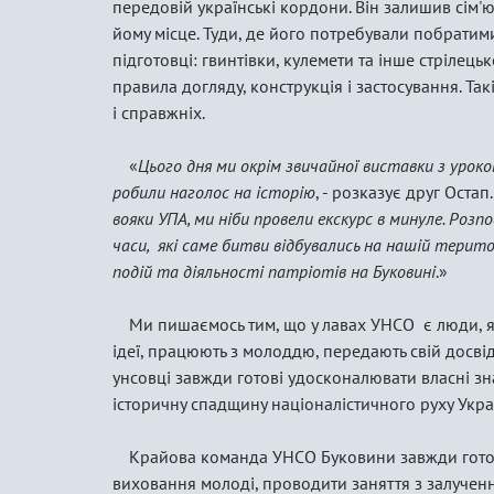
передовій українські кордони. Він залишив сім'ю,
йому місце. Туди, де його потребували побратими
підготовці: гвинтівки, кулемети та інше стрілець
правила догляду, конструкція і застосування. Так
і справжніх.
«
Цього дня ми окрім звичайної виставки з урок
робили наголос на історію
, - розказує друг Остап.
вояки УПА, ми ніби провели екскурс в минуле. Розпо
часи, які саме битви відбувались на нашій терито
подій та діяльності патріотів на Буковині
.»
Ми пишаємось тим, що у лавах УНСО є люди, 
ідеї, працюють з молоддю, передають свій досвід
унсовці завжди готові удосконалювати власні зн
історичну спадщину націоналістичного руху Украї
Крайова команда УНСО Буковини завжди готов
виховання молоді, проводити заняття з залучен