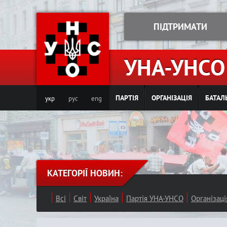
ПІДТРИМАТИ
УНА-УНСО
ПАРТІЯ
ОРГАНІЗАЦІЯ
БАТАЛ
укр
рус
eng
КАТЕГОРІЇ НОВИН:
Всі
Світ
Україна
Партія УНА-УНСО
Організац