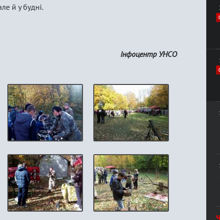
ле й у будні.
Інфоцентр УНСО
Ч