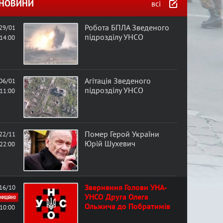
в
НОВИНИ
всі
а
Робота БПЛА Зведеного
29/01
підрозділу УНСО
14:00
ф
о
Агітація Зведеного
06/01
підрозділу УНСО
11:00
р
м
Помер Герой України
22/11
а
Юрій Шухевич
22:00
Звернення Голови УНА-
16/10
УНСО Друга Олега
ОФІЦІЙНО
Ольжича до Побратимів
10:00