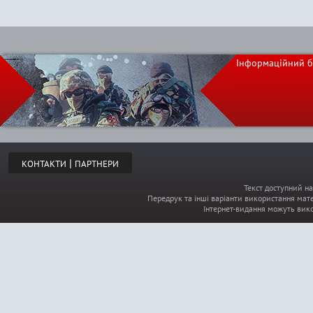
Інформаційний б
|
КОНТАКТИ
ПАРТНЕРИ
Текст доступний на
Передрук та інші варіанти використання мате
Інтернет-видання можуть вик