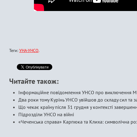
Теги:
УНА-УНСО
Читайте також:
Інформаційне повідомлення УНСО про виключення Мик
Два роки тому Курінь УНСО увійшов до складу сил та з
Що чекає країну після 31 грудня у контексті завершенн
Підрозділи УНСО на війні
«Чеченська справа» Карпюка та Клиха: символічна р