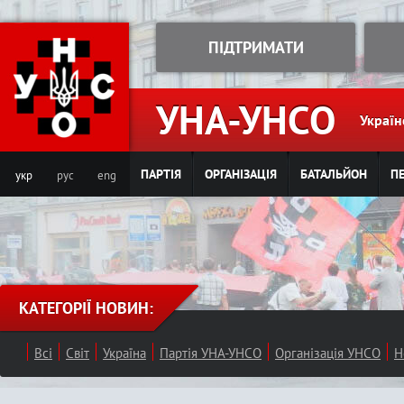
Jump to navigation
ПІДТРИМАТИ
УНА-УНСО
Україн
ПАРТІЯ
ОРГАНІЗАЦІЯ
БАТАЛЬЙОН
ПЕ
укр
рус
eng
КАТЕГОРІЇ НОВИН:
Всі
Світ
Україна
Партія УНА-УНСО
Організація УНСО
Н