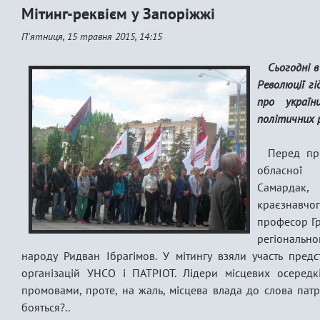
Мітинг-реквієм у Запоріжжі
П'ятниця, 15 травня 2015, 14:15
Сьогодні в
Революції гі
про україн
політичних р
Перед при
обласної 
Самардак,
краєзнавчо
професор Гр
регіональн
народу Ридван Ібрагімов. У мітингу взяли участь пред
організацій УНСО і ПАТРІОТ. Лідери місцевих осередкі
промовами, проте, на жаль, місцева влада до слова патрі
бояться?..