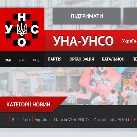
Jump to navigation
ПІДТРИМАТИ
УНА-УНСО
Україн
ПАРТІЯ
ОРГАНІЗАЦІЯ
БАТАЛЬЙОН
ПЕ
укр
рус
eng
КАТЕГОРІЇ НОВИН:
Всі
Світ
Україна
Партія УНА-УНСО
Організація УНСО
Н