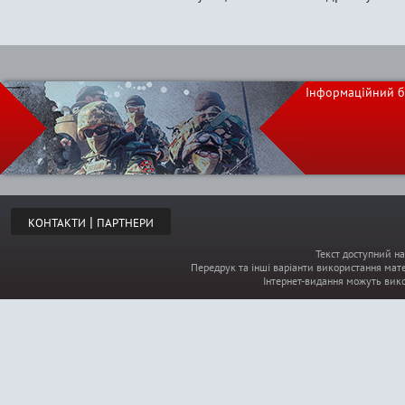
Інформаційний б
|
КОНТАКТИ
ПАРТНЕРИ
Текст доступний на
Передрук та інші варіанти використання мате
Інтернет-видання можуть вик