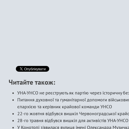
Читайте також:
УНА-УНСО не реєструють як партію через історичну без
Питання духовної та гуманітарної допомоги військо
єпархією та керівник крайової команди УНСО
22-го жовтня відбувся вишкіл Червоноградської кра
28-го травня відбувся вишкіл для активістів УНА-УНС
У Конотопі з'явилася вулиця імені Олександра Музичка