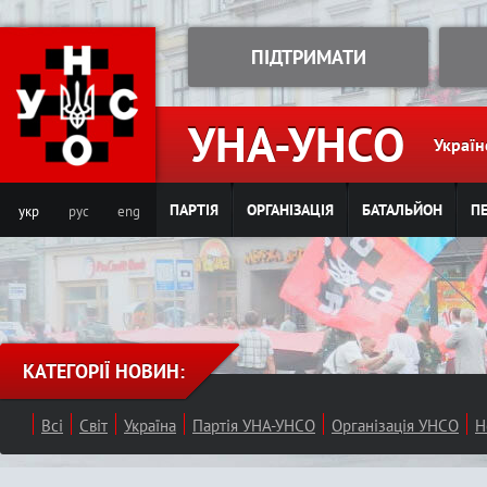
Jump to navigation
ПІДТРИМАТИ
УНА-УНСО
Україн
ПАРТІЯ
ОРГАНІЗАЦІЯ
БАТАЛЬЙОН
ПЕ
укр
рус
eng
КАТЕГОРІЇ НОВИН:
Всі
Світ
Україна
Партія УНА-УНСО
Організація УНСО
Н