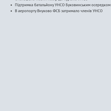
Підтримка батальйону УНСО Буковинським осередком
В аеропорту Внуково ФСБ затримало членів УНСО