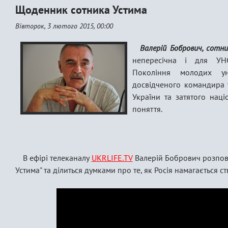
Щоденник сотника Устима
Вівторок, 3 лютого 2015, 00:00
Валерій Бобрович, сотн
непересічна і для УНС
Покоління молодих у
досвідченого командира т
України та затятого наці
поняття.
В ефірі телеканалу
UKRLIFE.TV
Валерій Бобрович розпов
Устима" та ділиться думками про те, як Росія намагається с