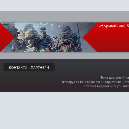
Інформаційний б
|
КОНТАКТИ
ПАРТНЕРИ
Текст доступний на
Передрук та інші варіанти використання мате
Інтернет-видання можуть вик