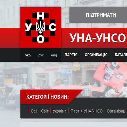
ПІДТРИМАТИ
УНА-УНСО
ПАРТІЯ
ОРГАНІЗАЦІЯ
БАТАЛ
укр
рус
eng
КАТЕГОРІЇ НОВИН:
Всі
Світ
Україна
Партія УНА-УНСО
Організац