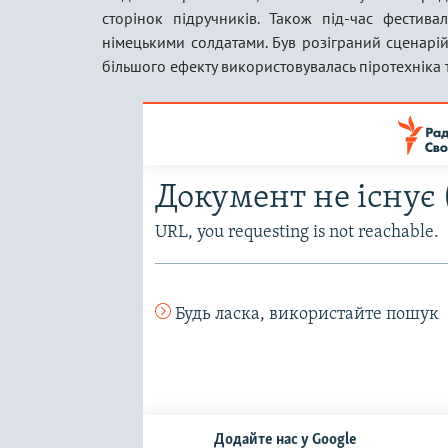
сторінок підручників. Також під-час фестив
німецькими солдатами. Був розіграний сценарій
більшого ефекту використовувалась піротехніка т