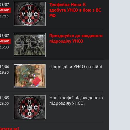
Трофейна Нона-К
29/07
здобута УНСО в бою з ВС
ОФІЦІЙНО
РФ
12:15
Приєднуйся до зведеного
18/07
підрозділу УНСО
ОФІЦІЙНО
13:00
Підрозділи УНСО на війні
12/06
19:30
Нові трофеї від зведеного
14/05
підрозділу УНСО.
23:00
итати всі