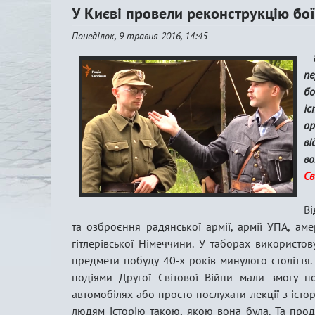
У Києві провели реконструкцію бої
Понеділок, 9 травня 2016, 14:45
8
пе
б
іс
о
ві
во
Св
Ві
та озброєння радянської армії, армії УПА, аме
гітлерівської Німеччини. У таборах використов
предмети побуду 40-х років минулого століття.
подіями Другої Світової Війни мали змогу п
автомобілях або просто послухати лекції з істор
людям історію такою, якою вона була. Та прод