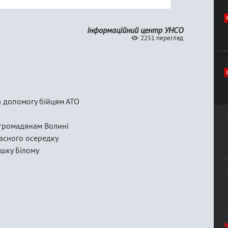
Інформаційний центр УНСО
2251 перегляд
 допомогу бійцям АТО
громадянам Волині
асного осередку
ашку Білому
Ч