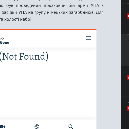
алю був проведений показовий бій армії УПА з
 засідки УПА на групу німецьких загарбників. Для
а холості набої.