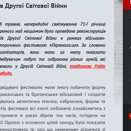
в Другої Світової Війни
 травня, напередодні святкування 71-ї річниці
ремоги над нацизмом була проведена реконструкція
оїв Другої Світової Війни в рамках військово-
торичного фестивалю «Перемога.ua». За словами
рганізаторів, вони мали за мету показати
двідувачам побут та озброєння різних армій, які
ювали у Другій Світовій Війні,
повідомляє Радіо
обода.
двідувачі фестивалю мали змогу побачити форму
риканських та британських військовий і солдатів
увалась автентична техніка, озброєння, форма та
 На фестивалі всі охочі поближче ознайомитись з
отримати в руках зброю тих часів, поїздити на
ії. Однією з основних цілей заходу, було показати
емонструвати те, про що неможливо дізнатися зі