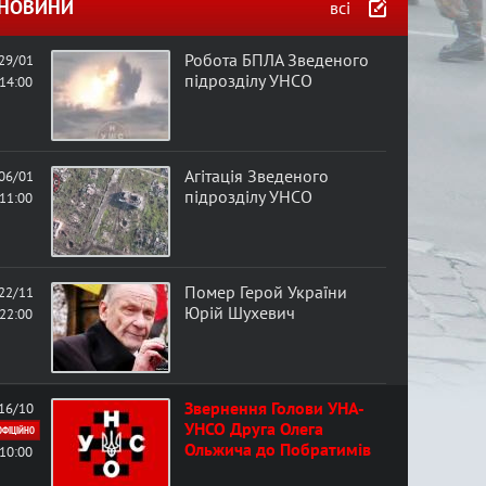
в
НОВИНИ
всі
а
Робота БПЛА Зведеного
29/01
підрозділу УНСО
14:00
ф
о
Агітація Зведеного
06/01
підрозділу УНСО
11:00
р
м
Помер Герой України
22/11
а
Юрій Шухевич
22:00
Звернення Голови УНА-
16/10
УНСО Друга Олега
ОФІЦІЙНО
Ольжича до Побратимів
10:00