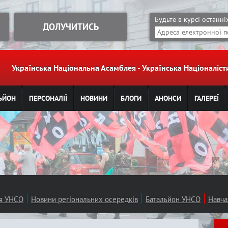
Jump to navigation
Будьте в курсі останн
ДОЛУЧИТИСЬ
Українська Національна Асамблея - Українська Націоналі
ЬЙОН
ПЕРСОНАЛІЇ
НОВИНИ
БЛОГИ
АНОНСИ
ГАЛЕРЕЇ
ія УНСО
Новини регіональних осередків
Батальйон УНСО
Навча