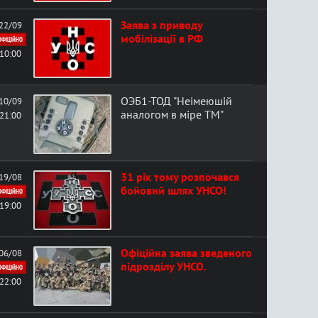
Заява з приводу
22/09
мобілізації в РФ
ОФІЦІЙНО
10:00
ОЭБ1-ТОД "Неімеюшій
10/09
аналогом в міре ТМ"
21:00
31 рік тому розпочався
19/08
бойовий шлях УНСО!
ОФІЦІЙНО
19:00
Офіційна заява зведеного
06/08
підрозділу УНСО.
ОФІЦІЙНО
22:00