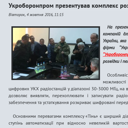
Укроборонпром презентував комплекс розв
Вівторок, 4 жовтня 2016, 11:15
На презен
компаній дл
України, як
фірми “Ук
“Укроборонпр
розвідки і пел
Особлив
можливості
цифрових УКХ радіостанцій у діапазоні 30-3000 МГц, на в
дозволяє виявляти, перехоплювати і записувати раді
забезпечення та устаткування розкриває шифровані пере
Основними перевагами комплексу «Тінь» є ширший діа
ступінь автоматизації при відносно невеликій вартост