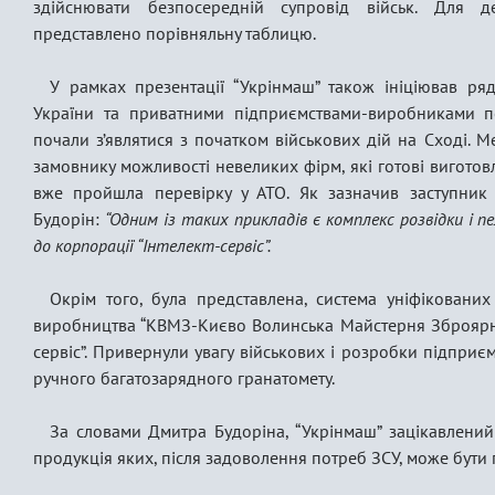
здійснювати безпосередній супровід військ. Для д
представлено порівняльну таблицю.
У рамках презентації “Укрінмаш” також ініціював ря
України та приватними підприємствами-виробниками п
почали з’являтися з початком військових дій на Сході. 
замовнику можливості невеликих фірм, які готові виготов
вже пройшла перевірку у АТО. Як зазначив заступник
Будорін:
“Одним із таких прикладів є комплекс розвідки і пе
до корпорації “Інтелект-сервіс”.
Окрім того, була представлена, система уніфіковани
виробництва “КВМЗ-Києво Волинська Майстерня Зброярна”
сервіс”. Привернули увагу військових і розробки підприєм
ручного багатозарядного гранатомету.
За словами Дмитра Будоріна, “Укрінмаш” зацікавлений
продукція яких, після задоволення потреб ЗСУ, може бути 