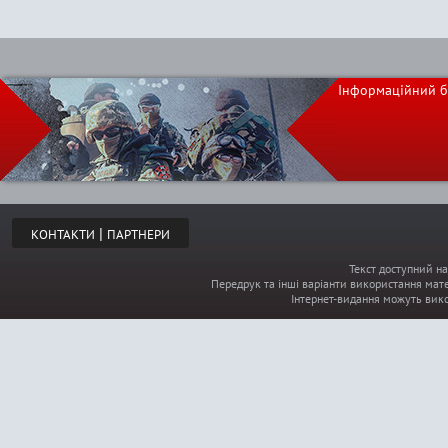
Інформаційний б
|
КОНТАКТИ
ПАРТНЕРИ
Текст доступний на
Передрук та інші варіанти використання мате
Інтернет-видання можуть вик