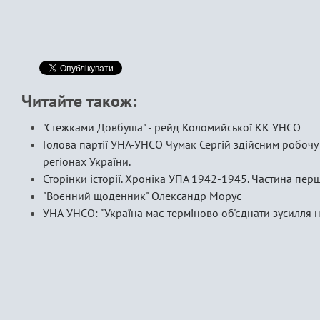
Читайте також:
"Стежками Довбуша" - рейд Коломийської КК УНСО
Голова партії УНА-УНСО Чумак Сергій здійсним робочу
регіонах України.
Сторінки історії. Хроніка УПА 1942-1945. Частина перш
"Воєнний щоденник" Олександр Морус
УНА-УНСО: "Україна має терміново об'єднати зусилля 