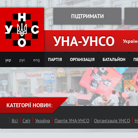
Jump to navigation
ПІДТРИМАТИ
УНА-УНСО
Україн
ПАРТІЯ
ОРГАНІЗАЦІЯ
БАТАЛЬЙОН
ПЕ
укр
рус
eng
КАТЕГОРІЇ НОВИН:
Всі
Світ
Україна
Партія УНА-УНСО
Організація УНСО
Н